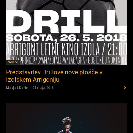
Novice
Predstavitev Drillove nove plošče v
izolskem Arrigoniju
Matjaž Derin
-
21 maja, 2018
0