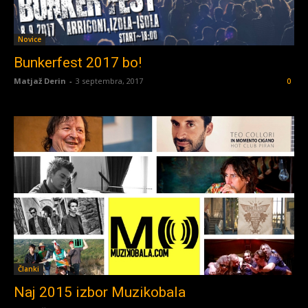
Novice
Bunkerfest 2017 bo!
Matjaž Derin
-
3 septembra, 2017
0
Članki
Naj 2015 izbor Muzikobala