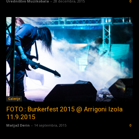
Uredništvo Muzikobala
-
28 decembra, 2015
0
Galerije
FOTO : Bunkerfest 2015 @ Arrigoni Izola
11.9.2015
Matjaž Derin
-
14 septembra, 2015
0