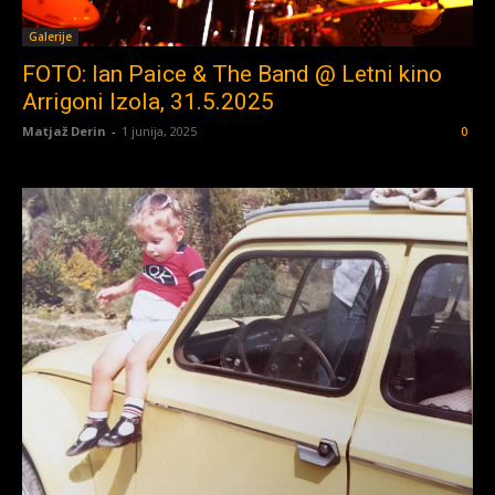
Galerije
FOTO: Ian Paice & The Band @ Letni kino
Arrigoni Izola, 31.5.2025
Matjaž Derin
-
1 junija, 2025
0