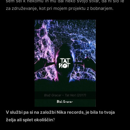
sem šel k nekomu in mu dal neko svojo stvar, da ni šlo le
za združevanje, kot pri mojem projektu z bobnarjem.
Blaž Gracar – Tat Not (2017)
V službi pa si na založbi Nika records, je bila to tvoja
želja ali splet okoliščin
?