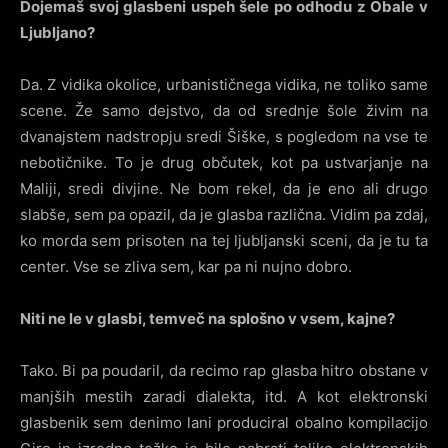
Dojemaš svoj glasbeni uspeh šele po odhodu z Obale v
Ljubljano?
Da. Z vidika okolice, urbanističnega vidika, ne toliko same
scene. Že samo dejstvo, da od srednje šole živim na
dvanajstem nadstropju sredi Šiške, s pogledom na vse te
nebotičnike. To je drug občutek, kot pa ustvarjanje na
Maliji, sredi divjine. Ne bom rekel, da je eno ali drugo
slabše, sem pa opazil, da je glasba različna. Vidim pa zdaj,
ko morda sem prisoten na tej ljubljanski sceni, da je tu ta
center. Vse se zliva sem, kar pa ni nujno dobro.
Niti ne le v glasbi, temveč na splošno v vsem, kajne?
Tako. Bi pa poudaril, da recimo rap glasba hitro obstane v
manjših mestih zaradi dialekta, itd. A kot elektronski
glasbenik sem denimo lani produciral obalno kompilacijo