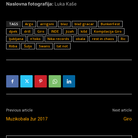
Naslovna fotografija:
Luka Kaše
TAGS
Argo
arrigoni
blaz
blaž gracar
BunkerFest
dpek
drill
Giro
INDE
Jizah
kišd
Kompilacija Giro
ljubljana
n'toko
Nika records
obala
rest in chaos
Ric
Riiba
Šuljo
Swans
tat not
Previous article
Next article
Muzikobala žur 2017
Giro