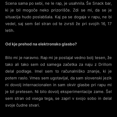
Scena sama po sebi, ne le rap, je usahnila. Še Snack bar,
ki je bil mogoče neko prizorišče. Zdi se mi, da se je
situacija hudo poslabšala. Kaj pa se dogaja v rapu, ne bi
vedel, saj sem šel stran od te zvrsti že pri svojih 16, 17
letih.
Od kje prehod na elektronsko glasbo?
Bilo mi je naravno. Rap mi je postajal vedno bolj tesen, že
tako ali tako sem od samega začetka za naju z Drillom
delal podlage. Imel sem to računalniško znanje, ki je
potem raslo. Vmes sem ugotavljal, da sam slovenski jezik
ni dovolj internacionalen in sam okvir glasbe pri rapu mi
je bil pretesen. Ni bilo dovolj eksperimentacije zame. Šel
sem stran od vsega tega, se zaprl v svojo sobo in delal
svoje čudne stvari.