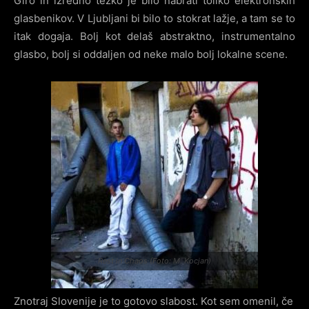
Giro in izredno težko je bilo nabrati toliko elektronskih
glasbenikov. V Ljubljani bi bilo to stokrat lažje, a tam se to
itak dogaja. Bolj kot delaš abstraktno, instrumentalno
glasbo, bolj si oddaljen od neke malo bolj lokalne scene.
Rest in Chaos (Foto: M. Kocjan)
Znotraj Slovenije je to gotovo slabost. Kot sem omenil, če