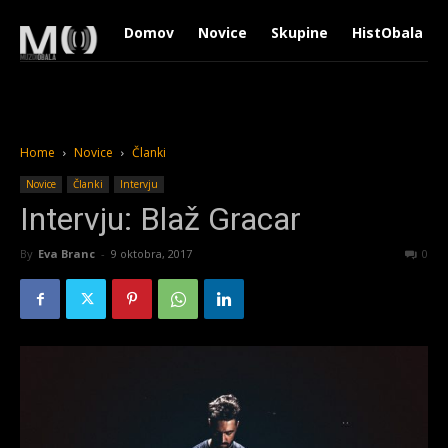
Domov
Novice
Skupine
HistObala
Home
Novice
Članki
Novice
Članki
Intervju
Intervju: Blaž Gracar
By
Eva Branc
-
9 oktobra, 2017
1974
0