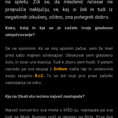
na spletu. Zdi se, da mladenič ničesar ne
prepušča naključju, ve, kaj si želi in tudi iz
negativnih izkušenj, očitno, zna potegniti dobro.
Kako, kdaj in kje se je začelo tvoje glasbeno
udejstvovanje?
Se ne spomnim. Ko se moj spomin začne, sem že imel
pred sabo majhen sintesajzer. Obiskoval sem glasbeno
šolo, in sicer ure klavirja. Tudi k zboru sem hodil. V petem
razredu pa sva skupaj z
Drillom
našla rap in ustanovila
svojo skupino
R.I.C.
To so bili moji prvi pravi začetki
nastopanja na odru.
Kje na Obali sta recimo največ nastopala?
Največ koncertov sva imela v KIŠD-ju, nastopala pa sva
tudi na Mudi, Rumeni noči in denimo na Birbi. Prva dva