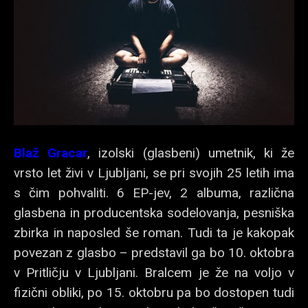
Blaž Gracar
, izolski (glasbeni) umetnik, ki že
vrsto let živi v Ljubljani, se pri svojih 25 letih ima
s čim pohvaliti. 6 EP-jev, 2 albuma, različna
glasbena in producentska sodelovanja, pesniška
zbirka in naposled še roman. Tudi ta je kakopak
povezan z glasbo – predstavil ga bo 10. oktobra
v Pritličju v Ljubljani. Bralcem je že na voljo v
fizični obliki, po 15. oktobru pa bo dostopen tudi