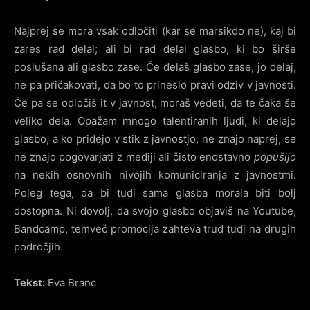
Najprej se mora vsak odločiti (kar se marsikdo ne), kaj bi
zares rad delal; ali bi rad delal glasbo, ki bo širše
poslušana ali glasbo zase. Če delaš glasbo zase, jo delaj,
ne pa pričakovati, da bo to prineslo pravi odziv v javnosti.
Če pa se odločiš it v javnost, moraš vedeti, da te čaka še
veliko dela. Opažam mnogo talentiranih ljudi, ki delajo
glasbo, a ko pridejo v stik z javnostjo, ne znajo naprej, se
ne znajo pogovarjati z mediji ali čisto enostavno
popušijo
na nekih osnovnih nivojih komuniciranja z javnostmi.
Poleg tega, da bi tudi sama glasba morala biti bolj
dostopna. Ni dovolj, da svojo glasbo objaviš na Youtube,
Bandcamp, temveč promocija zahteva trud tudi na drugih
področjih.
Tekst:
Eva Branc