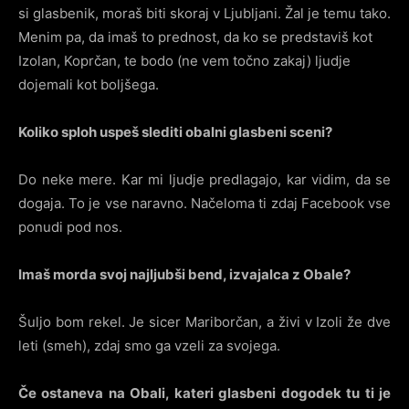
si glasbenik, moraš biti skoraj v Ljubljani. Žal je temu tako.
Menim pa, da imaš to prednost, da ko se predstaviš kot
Izolan, Koprčan, te bodo (ne vem točno zakaj) ljudje
dojemali kot boljšega.
Koliko sploh uspeš slediti obalni glasbeni sceni?
Do neke mere. Kar mi ljudje predlagajo, kar vidim, da se
dogaja. To je vse naravno. Načeloma ti zdaj Facebook vse
ponudi pod nos.
Imaš morda svoj najljubši bend, izvajalca z Obale?
Šuljo bom rekel. Je sicer Mariborčan, a živi v Izoli že dve
leti (smeh), zdaj smo ga vzeli za svojega.
Če ostaneva na Obali, kateri glasbeni dogodek tu ti je