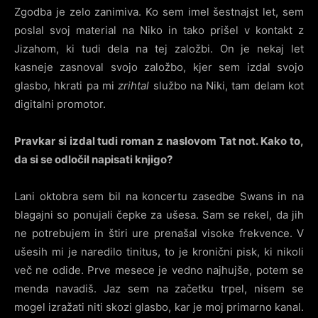
Zgodba je zelo zanimiva. Ko sem imel šestnajst let, sem
poslal svoj material na Niko in tako prišel v kontakt z
Jizahom, ki tudi dela na tej založbi. On je nekaj let
kasneje zasnoval svojo založbo, kjer sem izdal svojo
glasbo, hkrati pa mi
zrihtal
službo na Niki, tam delam kot
digitalni promotor.
Pravkar si izdal tudi roman z naslovom Tat not. Kako to,
da si se odločil napisati knjigo?
Lani oktobra sem bil na koncertu zasedbe Swans in na
blagajni so ponujali čepke za ušesa. Sam se rekel, da jih
ne potrebujem in štiri ure prenašal visoke frekvence. V
ušesih mi je naredilo tinitus, to je kronični pisk, ki nikoli
več ne odide. Prve mesece je vedno najhujše, potem se
menda navadiš. Jaz sem na začetku trpel, nisem se
mogel izražati niti skozi glasbo, kar je moj primarno kanal.