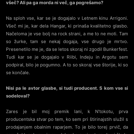
všeč? Ali pa ga morda ni več, ga pogrešamo?
Na sploh vse, kar se je dogajalo v Letnem kinu Arrigoni.
Všeč mi je, kar dela Hangar, ki prinaša kvalitetno glasbo.
Načeloma je vse bolj na rock strani, a me to ne moti. Tam
so žurke, tam se nekaj dogaja, vse drugo je mrtvo.
Presenetilo me je, da se letos skoraj ni zgodil Bunkerfest.
Tudi kar se je dogajalo v Riibi, Indeju in Argotu sem
podpiral, bilo je pogumno. A to so skoraj vse štorije, ki so
se končale.
Nisi pa le avtor glasbe, si tudi producent. S kom vse si
sodeloval?
Zares je bil moj premik lani, k N’tokotu, prva
producentska stvar po tem, ko sem pri štirinajstih služil s
prodajanjem obalnim raparjem. To je bilo torej prvič, da