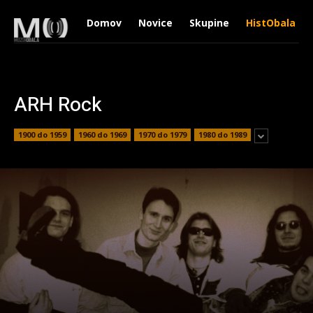
Domov
Novice
Skupine
HistObala
ARH Rock
1900 do 1959
1960 do 1969
1970 do 1979
1980 do 1989