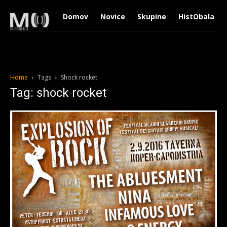
Domov
Novice
Skupine
HistObala
Home
Tags
Shock rocket
Tag: shock rocket