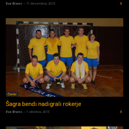
Eva Branc
-
11 decembra, 2013
0
Članki
Šagra bendi nadigrali rokerje
Eva Branc
-
1 oktobra, 2013
0