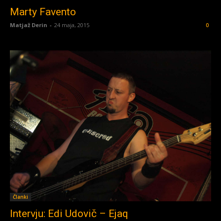
Marty Favento
Matjaž Derin
-
24 maja, 2015
0
Članki
Intervju: Edi Udovič – Ejaq