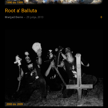
1990 do 1999
Root a’ Balluta
Matjaž Derin
-
29 julija, 2013
0
2000 do 2009