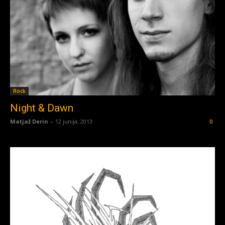
Rock
Night & Dawn
Matjaž Derin
-
12 junija, 2013
0