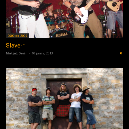
2000 do 2009
Slave-r
Matjaž Derin
-
10 junija, 2013
0