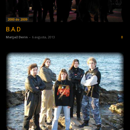
2000 do 2009
B.A.D
Matjaž Derin
-
6 avgusta, 2013
0