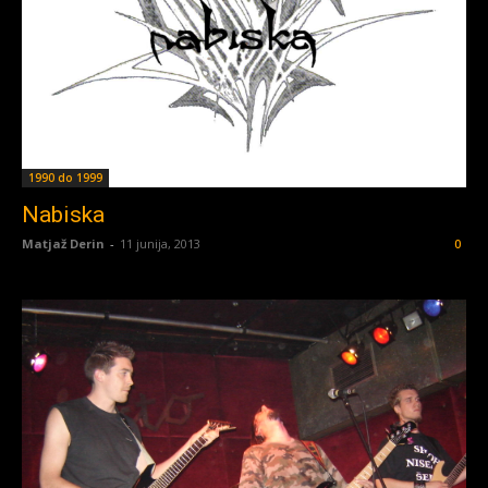
1990 do 1999
Nabiska
Matjaž Derin
-
11 junija, 2013
0