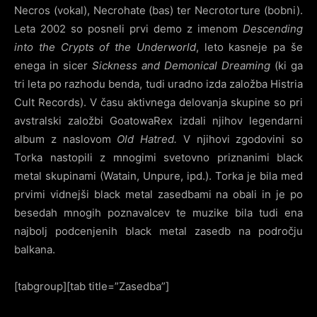
Necros (vokal), Necrohate (bas) ter Necrotorture (bobni).
Leta 2002 so posneli prvi demo z imenom
Descending
into the Crypts of the Underworld
, leto kasneje pa še
enega in sicer
Sickness and Demonical Dreaming
(ki ga
tri leta po razhodu benda, tudi uradno izda založba Histria
Cult Records). V času aktivnega delovanja skupine so pri
avstralski založbi GoatowaRex izdali njihov legendarni
album z naslovom
Old Hatred.
V njihovi zgodovini so
Torka nastopili z mnogimi svetovno priznanimi black
metal skupinami (Watain, Unpure, ipd.). Torka je bila med
prvimi vidnejši black metal zasedbami na obali in je po
besedah mnogih poznavalcev te muzike bila tudi ena
najbolj podcenjenih black metal zasedb na področju
balkana.
[tabgroup][tab title=”Zasedba”]