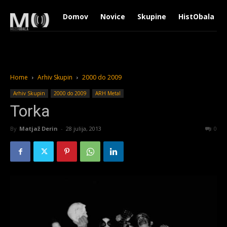
Domov
Novice
Skupine
HistObala
Home
Arhiv Skupin
2000 do 2009
Arhiv Skupin
2000 do 2009
ARH Metal
Torka
By
Matjaž Derin
-
28 julija, 2013
2131
0