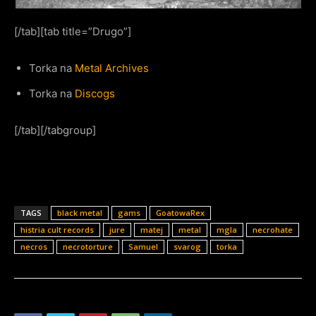
[/tab][tab title=”Drugo”]
Torka na
Metal Archives
Torka na
Discogs
[/tab][/tabgroup]
TAGS
black metal
gams
GoatowaRex
histria cult records
jure
matej
metal
mgla
necrohate
necros
necrotorture
Samuel
svarog
torka