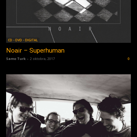
CD - DVD - DIGITAL
Noair – Superhuman
Samo Turk
-
2 oktobra, 2017
0