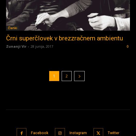
Članki
Črni superčlovek v brezzračnem ambientu
Zunanji Vir
-
28 junija, 2017
0
1
2
Facebook
Instagram
Twitter