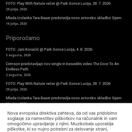
FOTO: Play With Nature večer @ Park Sonce Lucija, 28. 7. 2026
29 julija, 2026
Mlada Izolanka Tara Bauer predstavlja novo avtorsko skladbo Sijem
16 julija, 2026
Priporočamo
FOTO: Jani Kovačič @ Park Sonce Lucija, 4. 8. 2026
5 avgusta, 2026
Crimson predstavljajo nov single in besedilni video The Door To An
Endless Path
2 avgusta, 2026
FOTO: Play With Nature večer @ Park Sonce Lucija, 28. 7. 2026
29 julija, 2026
Mlada Izolanka Tara Bauer predstavlja novo avtorsko skladbo Sijem
16 julija, 2026
Nova evropska direktiva zahteva, da od vas pridobimo
Vpiši se v novičke
soglasje za namestitev piškotkov na računalnik in vam
omogočimo upravljanje z njimi. Muzikobala uporablja
piškotke, ki so nujno potrebni za delovanje strani,