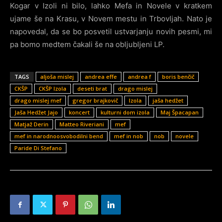
Kogar v Izoli ni bilo, lahko Mefa in Novele v kratkem
ujame še na Krasu, v Novem mestu in Trbovljah. Nato je
napovedal, da se bo posvetil ustvarjanju novih pesmi, mi
pa bomo medtem čakali še na obljubljeni LP.
TAGS
aljoša mislej
andrea effe
andrea f
boris benčič
CKŠP
CKŠP Izola
deseti brat
drago mislej
drago mislej mef
gregor brajkovič
Izola
jaša hedžet
Jaša Hedžet Jajo
koncert
kulturni dom izola
Maj Špacapan
Matjaž Derin
Matteo Riveriani
mef
mef in narodnoosvobodilni bend
mef in nob
nob
novele
Paride Di Stefano