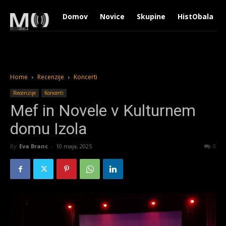
Domov
Novice
Skupine
HistObala
Home
Recenzije
Koncerti
Recenzije
Koncerti
Mef in Novele v Kulturnem
domu Izola
By
Eva Branc
-
10 maja, 2025
1492
0