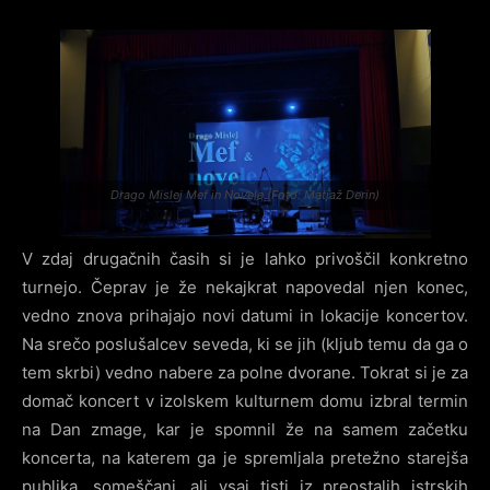
Drago Mislej Mef in Novele (Foto: Matjaž Derin)
V zdaj drugačnih časih si je lahko privoščil konkretno
turnejo. Čeprav je že nekajkrat napovedal njen konec,
vedno znova prihajajo novi datumi in lokacije koncertov.
Na srečo poslušalcev seveda, ki se jih (kljub temu da ga o
tem skrbi) vedno nabere za polne dvorane. Tokrat si je za
domač koncert v izolskem kulturnem domu izbral termin
na Dan zmage, kar je spomnil že na samem začetku
koncerta, na katerem ga je spremljala pretežno starejša
publika, someščani, ali vsaj tisti iz preostalih istrskih