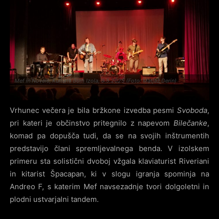
Mef in Novele, Kulturni dom Izola, 9.5.2025 (Foto: Matjaž Derin)
Vrhunec večera je bila bržkone izvedba pesmi
Svoboda
,
pri kateri je občinstvo pritegnilo z napevom
Bilečanke
,
komad pa dopušča tudi, da se na svojih inštrumentih
predstavijo člani spremljevalnega benda. V izolskem
primeru sta solistični dvoboj vžgala klaviaturist Riveriani
in kitarist Špacapan, ki v slogu igranja spominja na
Andreo F, s katerim Mef navsezadnje tvori dolgoletni in
plodni ustvarjalni tandem.