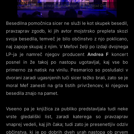
Mef in “godba na pihala Marezige” (Foto: Matjaž Derin)
Besedilna pomočnica sicer ne služi le kot skupek besedil,
pravzaprav zgodb, ki jih avtor mojstrsko prepleta skozi
svoja besedila, temveč je bilo občinstvo z njo poklicano,
naj zapoje skupaj z njim. V Mefovi želji po izdaji dvojnega
LP-ja je namreč njegov producent
Andrea F
koncert
posnel in že takoj po nastopu ugotavljal, kaj vse bo
primerno za natisk na vinilu. Pesmarico so poslušalci v
dvorani zaradi ugasnjenih luči sicer težko brali, zato se je
moral Mef zanesti na grla tistih privržencev, ki njegova
besedila znajo na pamet.
Vseeno pa je knjižica za publiko predstavljala tudi neke
vrste gledališki list, zaradi katerega so pravzaprav
vnaprej vedeli, kaj jih čaka; tudi zato je presenetljiv odziv
občinstva, ki je po dobrih dveh urah nastopa ob prvem