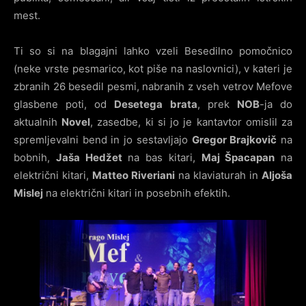
mest.
Ti so si na blagajni lahko vzeli Besedilno pomočnico
(neke vrste pesmarico, kot piše na naslovnici), v kateri je
zbranih 26 besedil pesmi, nabranih z vseh vetrov Mefove
glasbene poti, od
Desetega brata
, prek
NOB
-ja do
aktualnih
Novel
, zasedbe, ki si jo je kantavtor omislil za
spremljevalni bend in jo sestavljajo
Gregor Brajkovič
na
bobnih,
Jaša Hedžet
na bas kitari,
Maj Špacapan
na
električni kitari,
Matteo Riveriani
na klaviaturah in
Aljoša
Mislej
na električni kitari in posebnih efektih.