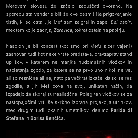
Mefovem slovesu že začelo zapuščati dvorano. Na
sporedu sta vendarle bili še dve pesmi! Na prigovarjanje
tistih, ki so ostali, je Mef sam zaigral in zapel
Bel papir
,
medtem ko je zadnja,
Zdravica
, tokrat ostala na papirju.
Nasploh je bil koncert (kot smo pri Mefu sicer vajeni)
zasnovan tudi kot neke vrste predstava, pravzaprav stand
up šov, v katerem ne manjka hudomušnih vložkov in
napletanja zgodb, za katere se na prvo uho nikoli ne ve,
ali so resnične ali ne, nato pa večkrat izkaže, da so se res
zgodile, a jih Mef pove na svoj, unikaten način, da
izpadejo že skoraj surrealistične. Poleg teh vložkov se za
nastopajočimi vrti še skrbno izbrana projekcija utrinkov,
med drugim tudi lokalnih umetnikov, denimo
Parida di
Stefana
in
Borisa Benčiča
.