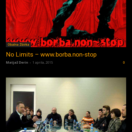
Obalna Zbirka
No Limits – www.borba.non-stop
Matjaž Derin
-
1 aprila, 2015
0