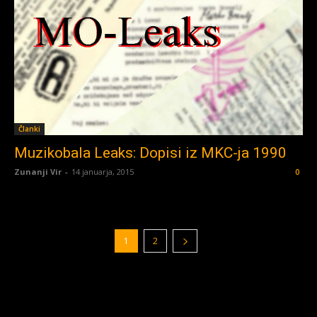
Članki
Muzikobala Leaks: Dopisi iz MKC-ja 1990
Zunanji Vir
-
14 januarja, 2015
0
1
2