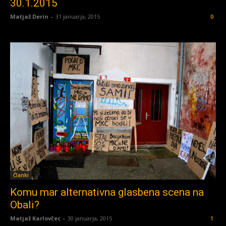
30.1.2015
Matjaž Derin
-
31 januarja, 2015
0
Članki
Komu mar alternativna glasbena scena na
Obali?
Matjaž Karlovčec
-
30 januarja, 2015
1