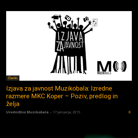
Članki
Izjava za javnost Muzikobala: Izredne
razmere MKC Koper – Poziv, predlog in
želja
Uredništvo Muzikobala
-
17 januarja, 2015
0