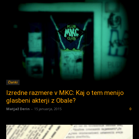
Članki
Izredne razmere v MKC: Kaj o tem menijo
glasbeni akterji z Obale?
Matjaž Derin
-
15 januarja, 2015
0