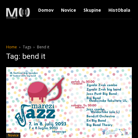
Domov
Novice
Skupine
HistObala
Home
Tags
Bend it
Tag: bend it
Novice