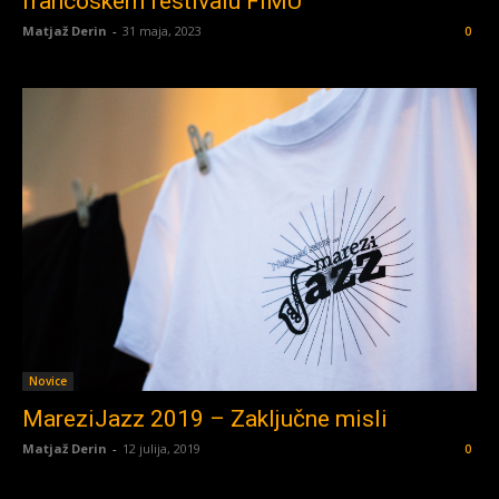
francoskem festivalu FIMU
Matjaž Derin
-
31 maja, 2023
0
Novice
MareziJazz 2019 – Zaključne misli
Matjaž Derin
-
12 julija, 2019
0