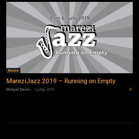
Novice
MareziJazz 2019 – Running on Empty
Matjaž Derin
-
1 julija, 2019
0