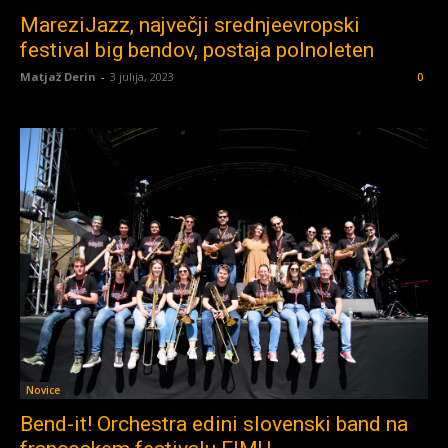
MareziJazz, največji srednjeevropski
festival big bendov, postaja polnoleten
Matjaž Derin
-
3 julija, 2023
0
Novice
Bend-it! Orchestra edini slovenski band na