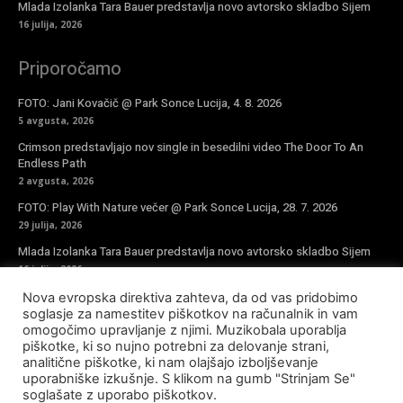
Mlada Izolanka Tara Bauer predstavlja novo avtorsko skladbo Sijem
16 julija, 2026
Priporočamo
FOTO: Jani Kovačič @ Park Sonce Lucija, 4. 8. 2026
5 avgusta, 2026
Crimson predstavljajo nov single in besedilni video The Door To An
Endless Path
2 avgusta, 2026
FOTO: Play With Nature večer @ Park Sonce Lucija, 28. 7. 2026
29 julija, 2026
Mlada Izolanka Tara Bauer predstavlja novo avtorsko skladbo Sijem
16 julija, 2026
Nova evropska direktiva zahteva, da od vas pridobimo
Vpiši se v novičke
soglasje za namestitev piškotkov na računalnik in vam
omogočimo upravljanje z njimi. Muzikobala uporablja
piškotke, ki so nujno potrebni za delovanje strani,
analitične piškotke, ki nam olajšajo izboljševanje
uporabniške izkušnje. S klikom na gumb "Strinjam Se"
soglašate z uporabo piškotkov.