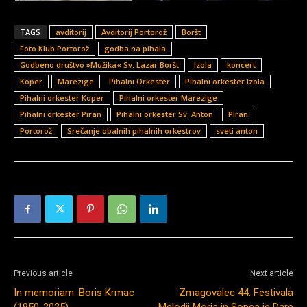
TAGS
avditorij
Avditorij Portorož
Boršt
Foto Klub Portorož
godba na pihala
Godbeno društvo »Mužika« Sv. Lazar Boršt
Izola
koncert
Koper
Marezige
Pihalni Orkester
Pihalni orkester Izola
Pihalni orkester Koper
Pihalni orkester Marezige
Pihalni orkester Piran
Pihalni orkester Sv. Anton
Piran
Portorož
Srečanje obalnih pihalnih orkestrov
sveti anton
Previous article
Next article
In memoriam: Boris Krmac
Zmagovalec 44. Festivala