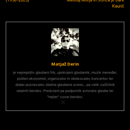
(1950-2025)
Melodij Morja in Sonca je Dare
Kaurič
Matjaž Derin
je neprepirjliv glasbeni frik, upokojeni glasbenik, muzik meneđer,
pošten ekonomist, organizator in obiskovalec koncertov ter
dober poznavalec obalne glasbene scene... pa velik zaščitnik
obalnih bendov. Predvsem pa podpornik avtorske glasbe ter
"hejter" cover bendov.