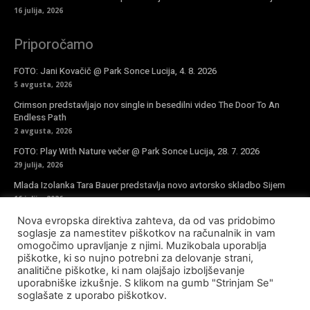
16 julija, 2026
Priporočamo
FOTO: Jani Kovačič @ Park Sonce Lucija, 4. 8. 2026
5 avgusta, 2026
Crimson predstavljajo nov single in besedilni video The Door To An
Endless Path
2 avgusta, 2026
FOTO: Play With Nature večer @ Park Sonce Lucija, 28. 7. 2026
29 julija, 2026
Mlada Izolanka Tara Bauer predstavlja novo avtorsko skladbo Sijem
16 julija, 2026
Nova evropska direktiva zahteva, da od vas pridobimo
Vpiši se v novičke
soglasje za namestitev piškotkov na računalnik in vam
omogočimo upravljanje z njimi. Muzikobala uporablja
piškotke, ki so nujno potrebni za delovanje strani,
analitične piškotke, ki nam olajšajo izboljševanje
uporabniške izkušnje. S klikom na gumb "Strinjam Se"
soglašate z uporabo piškotkov.