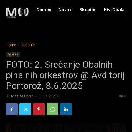
Domov
Novice
Skupine
HistObala
Home
Galerije
Galerije
FOTO: 2. Srečanje Obalnih
pihalnih orkestrov @ Avditorij
Portorož, 8.6.2025
By
Matjaž Derin
-
11 junija, 2025
877
0