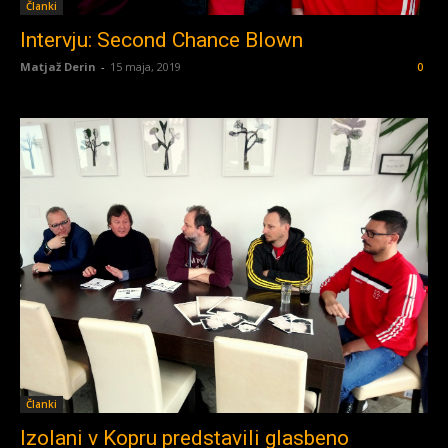
Članki
Intervju: Second Chance Blown
Matjaž Derin
-
15 maja, 2019
0
Članki
Izolani v Kopru predstavili glasbeno