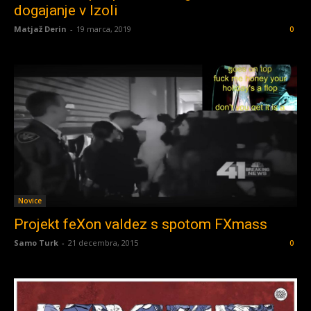
dogajanje v Izoli
Matjaž Derin
-
19 marca, 2019
0
Novice
Projekt feXon valdez s spotom FXmass
Samo Turk
-
21 decembra, 2015
0