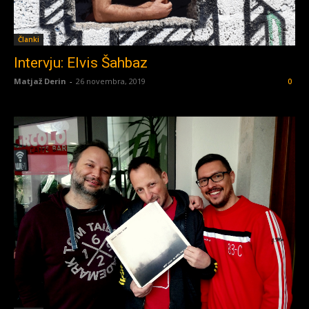
Članki
Intervju: Elvis Šahbaz
Matjaž Derin
-
26 novembra, 2019
0