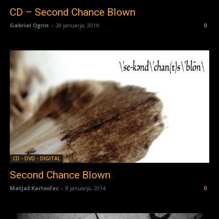
CD – Second Chance Blown
Gabriel Ogrin
-
28 januarja, 2014
0
CD - DVD - DIGITAL
Second Chance Blown
Matjaž Karlovčec
-
8 januarja, 2014
0