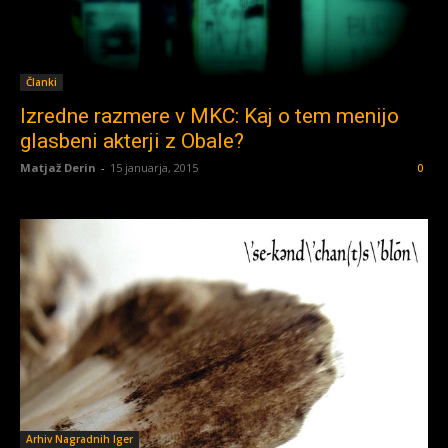
Članki
Izredne razmere v MKC: Kaj o tem menijo
glasbeni akterji z Obale?
Matjaž Derin
-
15 januarja, 2015
0
Arhiv Nagradnih Iger