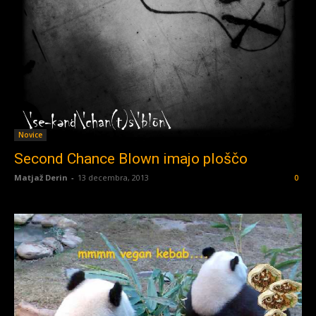
Novice
Second Chance Blown imajo ploščo
Matjaž Derin
-
13 decembra, 2013
0