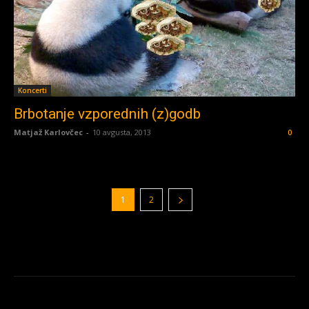
Koncerti
Brbotanje vzporednih (z)godb
Matjaž Karlovčec
-
10 avgusta, 2013
0
1
2