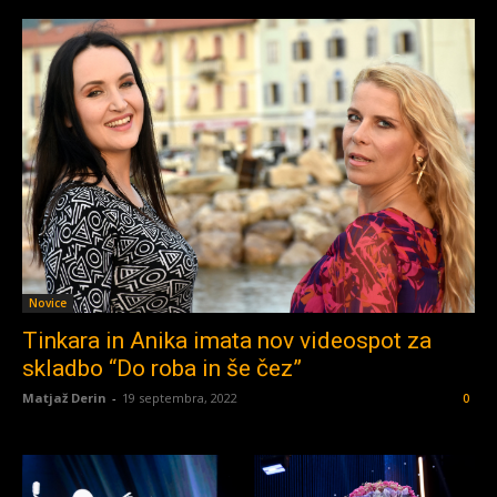
Novice
Tinkara in Anika imata nov videospot za
skladbo “Do roba in še čez”
Matjaž Derin
-
19 septembra, 2022
0