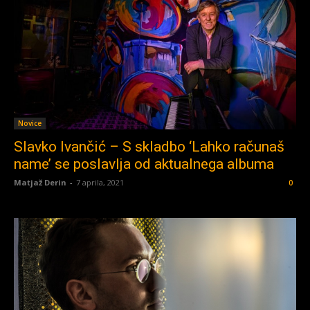
Novice
Slavko Ivančić – S skladbo ‘Lahko računaš
name’ se poslavlja od aktualnega albuma
Matjaž Derin
-
7 aprila, 2021
0