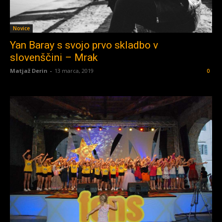
Novice
Yan Baray s svojo prvo skladbo v
slovenščini – Mrak
Matjaž Derin
-
13 marca, 2019
0