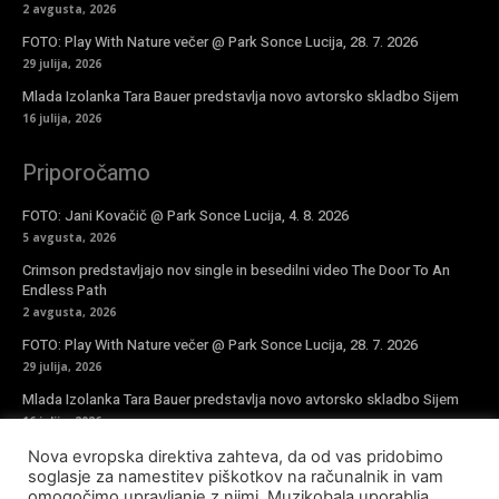
2 avgusta, 2026
FOTO: Play With Nature večer @ Park Sonce Lucija, 28. 7. 2026
29 julija, 2026
Mlada Izolanka Tara Bauer predstavlja novo avtorsko skladbo Sijem
16 julija, 2026
Priporočamo
FOTO: Jani Kovačič @ Park Sonce Lucija, 4. 8. 2026
5 avgusta, 2026
Crimson predstavljajo nov single in besedilni video The Door To An
Endless Path
2 avgusta, 2026
FOTO: Play With Nature večer @ Park Sonce Lucija, 28. 7. 2026
29 julija, 2026
Mlada Izolanka Tara Bauer predstavlja novo avtorsko skladbo Sijem
16 julija, 2026
Nova evropska direktiva zahteva, da od vas pridobimo
Vpiši se v novičke
soglasje za namestitev piškotkov na računalnik in vam
omogočimo upravljanje z njimi. Muzikobala uporablja