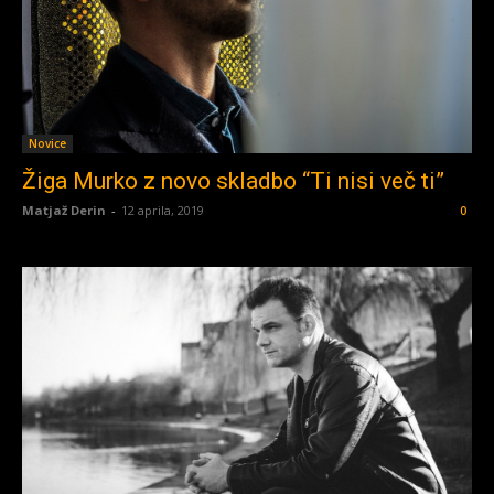
Novice
Žiga Murko z novo skladbo “Ti nisi več ti”
Matjaž Derin
-
12 aprila, 2019
0