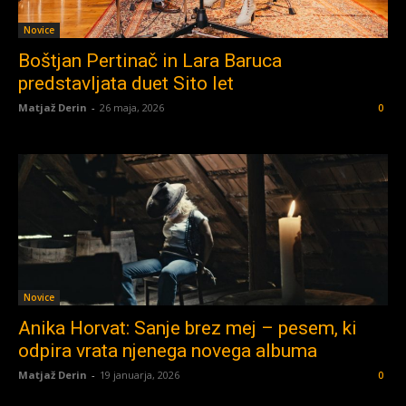
Novice
Boštjan Pertinač in Lara Baruca
predstavljata duet Sito let
Matjaž Derin
-
26 maja, 2026
0
Novice
Anika Horvat: Sanje brez mej – pesem, ki
odpira vrata njenega novega albuma
Matjaž Derin
-
19 januarja, 2026
0