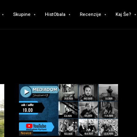
Skupine
HistObala
Recenzije
Kaj Še?
Novice