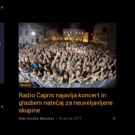
0
Novice
Radio Capris najavlja koncert in
glasbeni natečaj za neuveljavljene
0
skupine
Rok Soczka Mandac
-
18 aprila, 2017
0