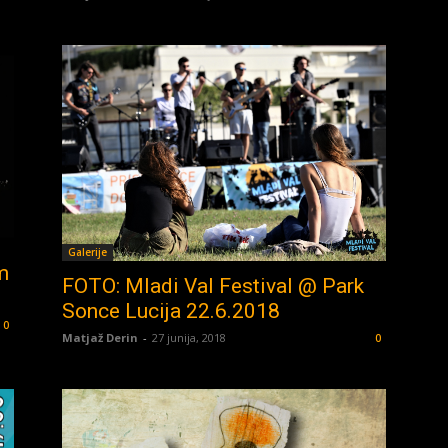
Galerije
m
FOTO: Mladi Val Festival @ Park
Sonce Lucija 22.6.2018
0
Matjaž Derin
-
27 junija, 2018
0