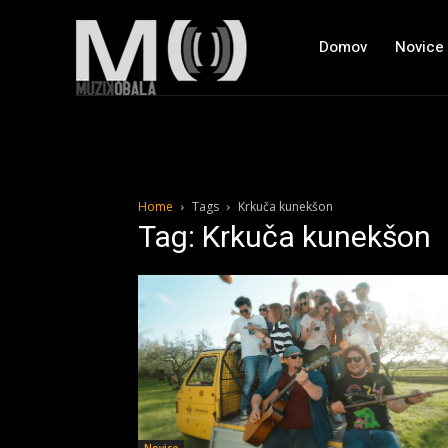
Domov
Novice
Home
Tags
Krkuča kunekšon
Tag: Krkuča kunekšon