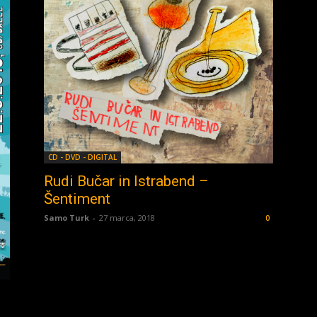
CD - DVD - DIGITAL
Rudi Bučar in Istrabend –
Šentiment
Samo Turk
-
27 marca, 2018
0