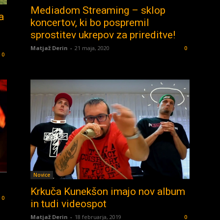
Mediadom Streaming – sklop
a
koncertov, ki bo pospremil
sprostitev ukrepov za prireditve!
Matjaž Derin
-
21 maja, 2020
0
0
Novice
Krkuča Kunekšon imajo nov album
0
in tudi videospot
Matjaž Derin
-
18 februarja, 2019
0