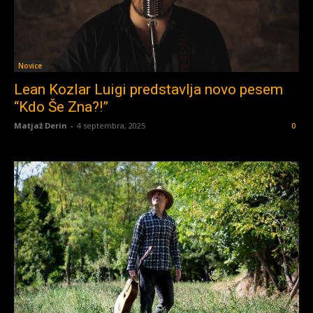
Novice
Lean Kozlar Luigi predstavlja novo pesem
“Kdo Še Zna?!”
Matjaž Derin
-
4 septembra, 2025
0