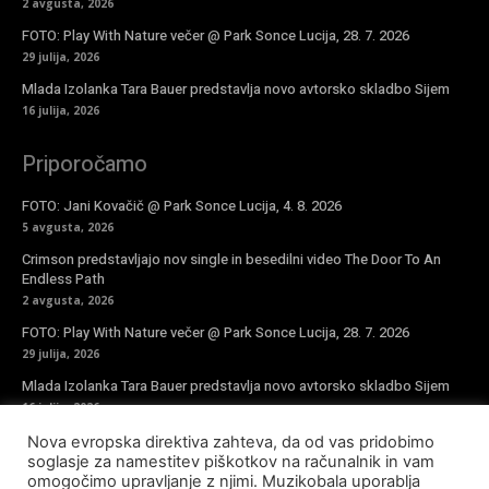
2 avgusta, 2026
FOTO: Play With Nature večer @ Park Sonce Lucija, 28. 7. 2026
29 julija, 2026
Mlada Izolanka Tara Bauer predstavlja novo avtorsko skladbo Sijem
16 julija, 2026
Priporočamo
FOTO: Jani Kovačič @ Park Sonce Lucija, 4. 8. 2026
5 avgusta, 2026
Crimson predstavljajo nov single in besedilni video The Door To An
Endless Path
2 avgusta, 2026
FOTO: Play With Nature večer @ Park Sonce Lucija, 28. 7. 2026
29 julija, 2026
Mlada Izolanka Tara Bauer predstavlja novo avtorsko skladbo Sijem
16 julija, 2026
Nova evropska direktiva zahteva, da od vas pridobimo
Vpiši se v novičke
soglasje za namestitev piškotkov na računalnik in vam
omogočimo upravljanje z njimi. Muzikobala uporablja