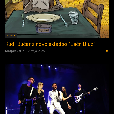
Novice
Rudi Bučar z novo skladbo “Lačn Bluz”
Matjaž Derin
-
7 maja, 2025
0