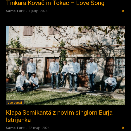
Tinkara Kovač in Tokac – Love Song
Samo Turk
-
1 julija, 2024
0
Vse zvrsti
Klapa Semikantá z novim singlom Burja
Istrijanka
Samo Turk
-
22 maja, 2024
0