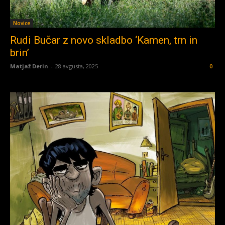
Novice
Rudi Bučar z novo skladbo ‘Kamen, trn in
brin’
Matjaž Derin
-
28 avgusta, 2025
0