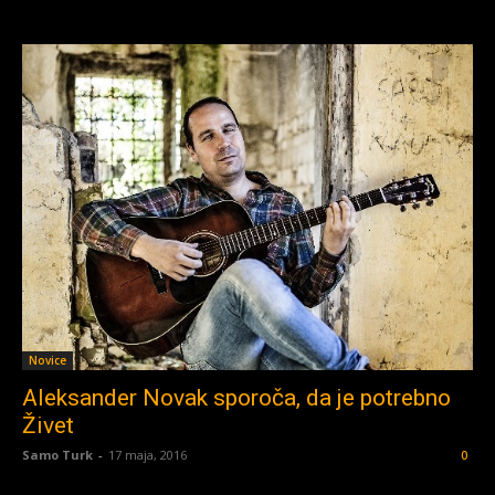
Novice
Aleksander Novak sporoča, da je potrebno
Živet
Samo Turk
-
17 maja, 2016
0