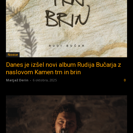
Novice
Danes je izšel novi album Rudija Bučarja z
naslovom Kamen trn in brin
Matjaž Derin
-
6 oktobra, 2025
0