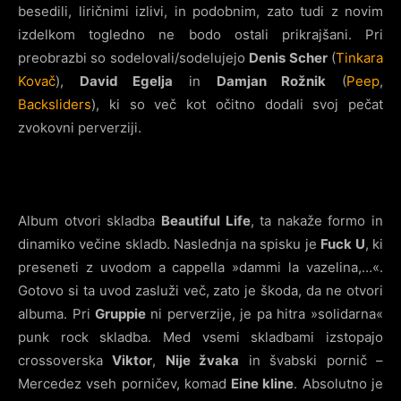
besedili, liričnimi izlivi, in podobnim, zato tudi z novim
izdelkom togledno ne bodo ostali prikrajšani. Pri
preobrazbi so sodelovali/sodelujejo
Denis Scher
(
Tinkara
Kovač
),
David Egelja
in
Damjan Rožnik
(
Peep
,
Backsliders
), ki so več kot očitno dodali svoj pečat
zvokovni perverziji.
Album otvori skladba
Beautiful Life
, ta nakaže formo in
dinamiko večine skladb. Naslednja na spisku je
Fuck U
, ki
preseneti z uvodom a cappella »dammi la vazelina,…«.
Gotovo si ta uvod zasluži več, zato je škoda, da ne otvori
albuma. Pri
Gruppie
ni perverzije, je pa hitra »solidarna«
punk rock skladba. Med vsemi skladbami izstopajo
crossoverska
Viktor
,
Nije žvaka
in švabski pornič –
Mercedez vseh porničev, komad
Eine kline
. Absolutno je