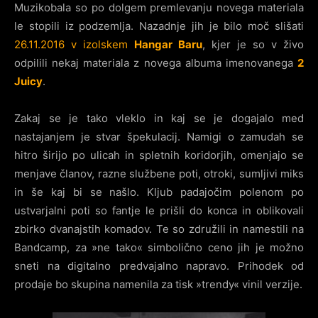
Muzikobala so po dolgem premlevanju novega materiala
le stopili iz podzemlja. Nazadnje jih je bilo moč slišati
26.11.2016 v izolskem
Hangar Baru
, kjer je so v živo
odpilili nekaj materiala z novega albuma imenovanega
2
Juicy
.
Zakaj se je tako vleklo in kaj se je dogajalo med
nastajanjem je stvar špekulacij. Namigi o zamudah se
hitro širijo po ulicah in spletnih koridorjih, omenjajo se
menjave članov, razne službene poti, otroki, sumljivi miks
in še kaj bi se našlo. Kljub padajočim polenom po
ustvarjalni poti so fantje le prišli do konca in oblikovali
zbirko dvanajstih komadov. Te so združili in namestili na
Bandcamp, za »ne tako« simbolično ceno jih je možno
sneti na digitalno predvajalno napravo. Prihodek od
prodaje bo skupina namenila za tisk »trendy« vinil verzije.