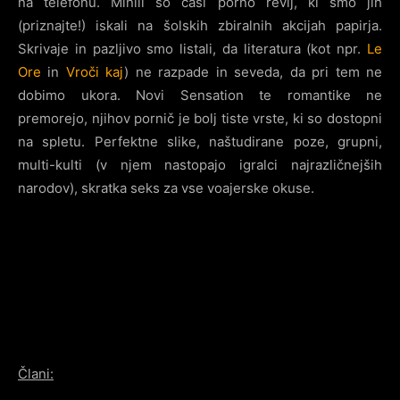
na telefonu. Minili so časi porno revij, ki smo jih
(priznajte!) iskali na šolskih zbiralnih akcijah papirja.
Skrivaje in pazljivo smo listali, da literatura (kot npr.
Le
Ore
in
Vroči kaj
) ne razpade in seveda, da pri tem ne
dobimo ukora. Novi Sensation te romantike ne
premorejo, njihov pornič je bolj tiste vrste, ki so dostopni
na spletu. Perfektne slike, naštudirane poze, grupni,
multi-kulti (v njem nastopajo igralci najrazličnejših
narodov), skratka seks za vse voajerske okuse.
Člani: