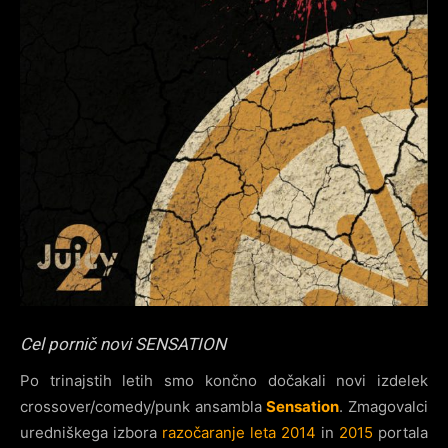
Cel pornič novi SENSATION
Po trinajstih letih smo končno dočakali novi izdelek
crossover/comedy/punk ansambla
Sensation
. Zmagovalci
uredniškega izbora
razočaranje leta 2014
in
2015
portala