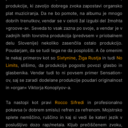
produkcije, ki zavoljo dobrega zvoka zapostavi organsko
plat muziciranja. Da ne bo pomote, na albumu je mnogo
dobrih trenutkov, vendar se v celoti žal izgubi del žmohta
»groove-a«. Seveda to vsak zazna po svoje, a vendar je v
zadnjih letih tovrstna produkcija (predvsem v priobalnem
delu Slovenije) nekoliko zasenčila ostalo produkcijo.
Poudarjam, da se tudi tega ne da posplošiti. A če omenim
le nekaj primerov kot so
Sixtynine
,
Žiga Rustja
in tudi
No
Limits
, slišimo, da produkcija pogosto povozi glasbo in
glasbenika. Vendar tudi to ni povsem primer Sensation-
ov, saj se zaradi dodelane produkcije poudari originalnost
in »organ« Viktorja Konoplyov-a.
Ta nastopi kot pravi
Rocco Sifredi
in profesionalno
pokavsa (v dobrem smislu) refren za refrenom. Mojstrsko
splete nemščino, ruščino in kaj si vedi še kateri jezik v
poslušljivo dozo rap/metala. Kljub prečiščenem zvoku,