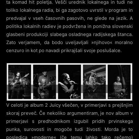
ta komad hit poletja. Vešči urednik lokalnega in tudi ne
toliko lokalnega radia, bi ga zagotovo uvrstil v program in
predvajal v vseh časovnih pasovih, ne glede na jezik. A
politika lokalnih radiev je podvržena in ponižna slovenski
glasbeni produkciji slabega osladnega radijskega štanca.
Zato verjamem, da bodo uveljavljali »njihovo« moralno
cenzuro in kot po navadi prikrajšali svoje poslušalce.
Sensation
V celoti je album 2 Juicy všečen, v primerjavi s prejšnjim
skoraj preveč. Če nekoliko argumentiram, je nov album v
primerjavi s predhodnikom izgubil pridih prvinskega
punka, surovosti in mogoče tudi živosti. Morda je to
posledica »moderne« (če temu lahko tako rečemo)