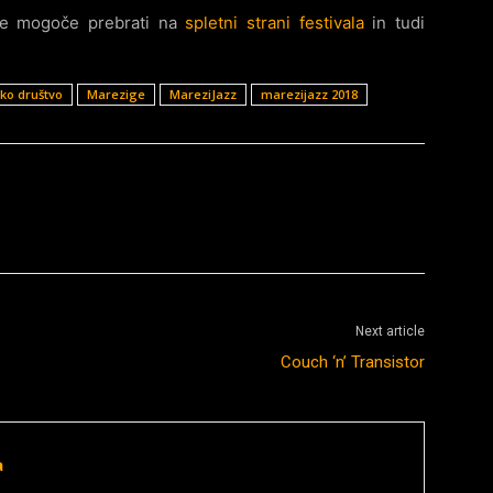
 je mogoče prebrati na
spletni strani festivala
in tudi
ko društvo
Marezige
MareziJazz
marezijazz 2018
Next article
Couch ‘n’ Transistor
a