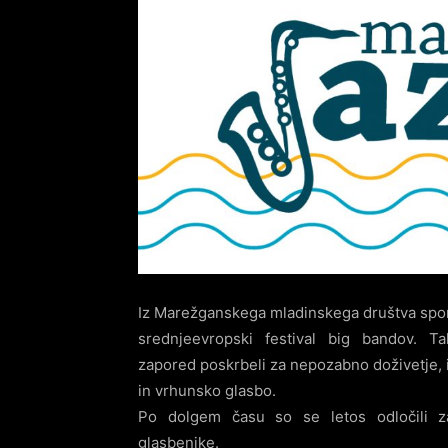
Iz Marežganskega mladinskega društva sporo
srednjeevropski festival big bandov. T
zapored poskrbeli za nepozabno doživetje, 
in vrhunsko glasbo.
Po dolgem času so se letos odločili z
glasbenike.