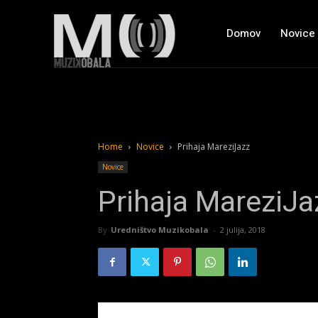
Domov
Novice
Home
Novice
Prihaja MareziJazz
Novice
Prihaja MareziJa
By
Uredništvo Muzikobala
-
2 julija, 2018