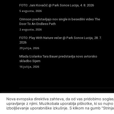
FOTO: Jani Kovačič @ Park Sonce Lucija, 4. 8. 2026
5 avgusta, 2026
Crimson predstavljajo nov single in besedilni video The
Door To An Endless Path
2 avgusta, 2026
FOTO: Play With Nature večer @ Park Sonce Lucija, 28. 7.
2026
29 julija, 2026
Mlada Izolanka Tara Bauer predstavlja novo avtorsko
skladbo Sijem
16 julija, 2026
Nova evropska direktiva zahteva, da od vas pridobimo sogla
© Copyright - Muzikobala 2023 - Created by
Baleynet
upravljanje z njimi. Muzikobala uporablja piškotke, ki so nujno 
izboljševanje uporabniške izkušnje. S klikom na gumb "Strinj