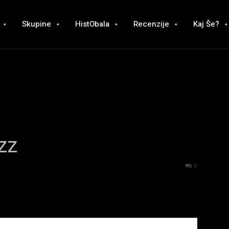
Skupine
HistObala
Recenzije
Kaj Še?
zz
1296
0