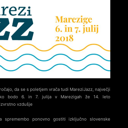
čajo, da se s poletjem vrača tudi MareziJazz, največji
ako bodo 6. in 7. julija v Marezigah že 14. leto
izvrstno vzdušje
a spremembo ponovno gostiti izključno slovenske