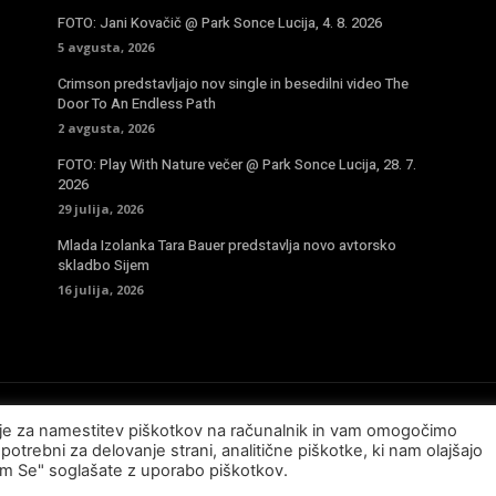
FOTO: Jani Kovačič @ Park Sonce Lucija, 4. 8. 2026
5 avgusta, 2026
Crimson predstavljajo nov single in besedilni video The
Door To An Endless Path
2 avgusta, 2026
FOTO: Play With Nature večer @ Park Sonce Lucija, 28. 7.
2026
29 julija, 2026
Mlada Izolanka Tara Bauer predstavlja novo avtorsko
skladbo Sijem
16 julija, 2026
sje za namestitev piškotkov na računalnik in vam omogočimo
potrebni za delovanje strani, analitične piškotke, ki nam olajšajo
am Se" soglašate z uporabo piškotkov.