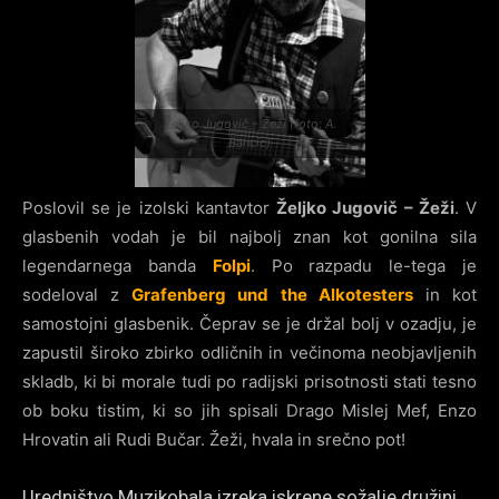
Željko Jugovič – Žeži (foto: A.
Bancic)
Poslovil se je izolski kantavtor
Željko Jugovič – Žeži
. V
glasbenih vodah je bil najbolj znan kot gonilna sila
legendarnega banda
Folpi
. Po razpadu le-tega je
sodeloval z
Grafenberg und the Alkotesters
in kot
samostojni glasbenik. Čeprav se je držal bolj v ozadju, je
zapustil široko zbirko odličnih in večinoma neobjavljenih
skladb, ki bi morale tudi po radijski prisotnosti stati tesno
ob boku tistim, ki so jih spisali Drago Mislej Mef, Enzo
Hrovatin ali Rudi Bučar. Žeži, hvala in srečno pot!
Uredništvo Muzikobala izreka iskrene sožalje družini