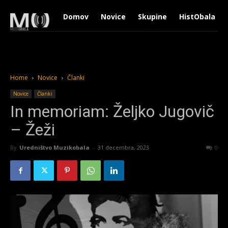
Domov
Novice
Skupine
HistObala
Home
Novice
Članki
Novice
Članki
In memoriam: Željko Jugovič
– Žeži
By
Uredništvo Muzikobala
-
31 decembra, 2023
2977
0