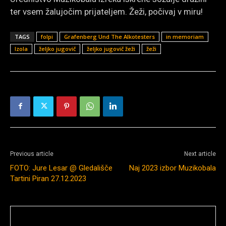
ter vsem žalujočim prijateljem. Žeži, počivaj v miru!
TAGS
folpi
Grafenberg Und The Alkotesters
in memoriam
Izola
željko jugovič
željko jugovič žeži
žeži
Previous article
Next article
FOTO: Jure Lesar @ Gledališče
Naj 2023 izbor Muzikobala
Tartini Piran 27.12.2023