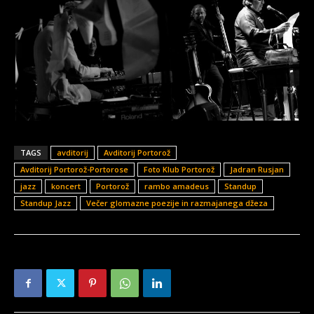
TAGS
avditorij
Avditorij Portorož
Avditorij Portorož-Portorose
Foto Klub Portorož
Jadran Rusjan
jazz
koncert
Portorož
rambo amadeus
Standup
Standup Jazz
Večer glomazne poezije in razmajanega džeza