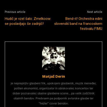
Previous article
Next article
Hudič je vzel šalo: Zmelkoow
Bend-it! Orchestra edini
se poslavljajo še zadnjič!
slovenski band na francoskem
festivalu FIMU
Matjaž Derin
je neprepirjliv glasbeni frik, upokojeni glasbenik, muzik meneđer,
pošten ekonomist, organizator in obiskovalec koncertov ter
dober poznavalec obalne glasbene scene... pa velik zaščitnik
obalnih bendov. Predvsem pa podpornik avtorske glasbe ter
"hejter" cover bendov.