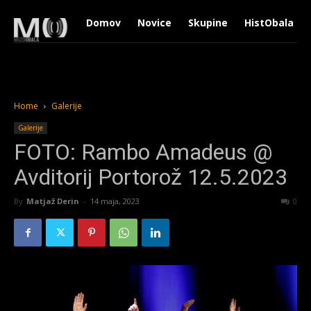
Domov
Novice
Skupine
HistObala
Home
Galerije
Galerije
FOTO: Rambo Amadeus @
Avditorij Portorož 12.5.2023
By
Matjaž Derin
-
14 maja, 2023
1651
0