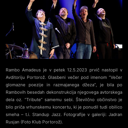
Rambo Amadeus je v petek 12.5.2023 prvič nastopil v
Avditoriju Portorož. Glasbeni večer pod imenom “Večer
glomazne poezije in razmajanega džeza”, je bila po
Rambovih besedah dekonstrukcija njegovega avtorskega
dela oz. “Tribute” samemu sebi. Številčno občinstvo je
bilo priča vrhunskemu koncertu, ki je ponudil tudi obilico
smeha – t.i. Standup Jazz. Fotografije v galeriji: Jadran
Rusjan (Foto Klub Portorož).