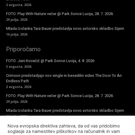
2 avgusta, 2026
FOTO: Play With Nature večer @ Park Sonce Lucija, 28. 7. 2026
29 julija, 2026
Mlada Izolanka Tara Bauer predstavlja novo avtorsko skladbo Sijem
16 julija, 2026
Priporočamo
FOTO: Jani Kovačič @ Park Sonce Lucija, 4. 8. 2026
5 avgusta, 2026
Crimson predstavljajo nov single in besedilni video The Door To An
Endless Path
2 avgusta, 2026
FOTO: Play With Nature večer @ Park Sonce Lucija, 28. 7. 2026
29 julija, 2026
Mlada Izolanka Tara Bauer predstavlja novo avtorsko skladbo Sijem
16 julija, 2026
Nova evropska direktiva zahteva, da od vas pridobimo
Vpiši se v novičke
soglasje za namestitev piškotkov na računalnik in vam