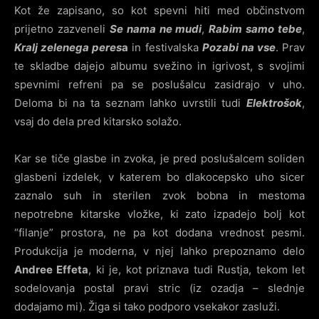
Kot že zapisano, so kot spevni hiti med občinstvom
prijetno zazveneli
Se nama ne mudi
,
Rabim samo tebe
,
Kralj zelenega peres
a
in festivalska
Pozabi na vse
. Prav
te skladbe dajejo albumu svežino in igrivost, s svojimi
spevnimi refreni pa se poslušalcu zasidrajo v uho.
Deloma bi na ta seznam lahko uvrstili tudi
Elektrošok
,
vsaj do dela pred kitarsko solažo.
Kar se tiče glasbe in zvoka, je pred poslušalcem soliden
glasbeni izdelek, v katerem bo dlakocepsko uho sicer
zaznalo suh in sterilen zvok bobna in mestoma
nepotrebne kitarske vložke, ki zato izpadejo bolj kot
“filanje” prostora, ne pa kot dodana vrednost pesmi.
Produkcija je moderna, v njej lahko prepoznamo delo
Andree Effeta
, ki je, kot priznava tudi Rustja, tekom let
sodelovanja postal pravi stric (iz ozadja – slednje
dodajamo mi). Žiga si tako podporo vsekakor zasluži.