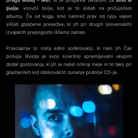
Drago Mislej – Mef
, ki je prispeval besedilo za
Smo le
ljudj
e
, vnovčil bolje, kot je to slišati na pričujočem
albumu. Če od koga, smo namreč prav od njiju vajeni
slišati glasbene presežke, ki jih pri drugih (slovenskih)
izvajalcih prepogosto iščemo zaman.
Pravzaprav to nista edini sodelovanji, ki nam jih Čas
ponuja. Rustja je svoji siceršnji spremljevalni skupini
dodal gostovanja, ki jih je našel onkraj meje in to tako pri
glasbenikih kot oblikovalcih zunanje podobe CD-ja.