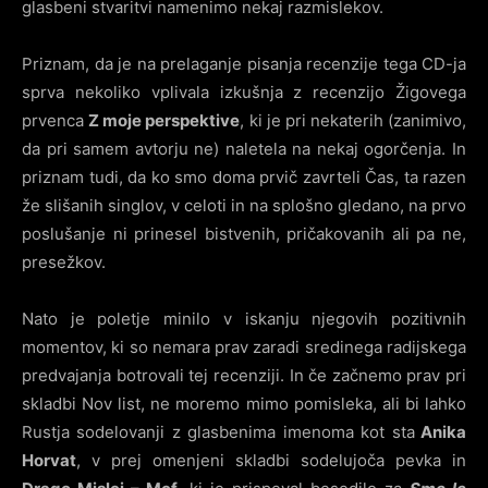
glasbeni stvaritvi namenimo nekaj razmislekov.
Priznam, da je na prelaganje pisanja recenzije tega CD-ja
sprva nekoliko vplivala izkušnja z recenzijo Žigovega
prvenca
Z moje perspektive
, ki je pri nekaterih (zanimivo,
da pri samem avtorju ne) naletela na nekaj ogorčenja. In
priznam tudi, da ko smo doma prvič zavrteli Čas, ta razen
že slišanih singlov, v celoti in na splošno gledano, na prvo
poslušanje ni prinesel bistvenih, pričakovanih ali pa ne,
presežkov.
Nato je poletje minilo v iskanju njegovih pozitivnih
momentov, ki so nemara prav zaradi sredinega radijskega
predvajanja botrovali tej recenziji. In če začnemo prav pri
skladbi Nov list, ne moremo mimo pomisleka, ali bi lahko
Rustja sodelovanji z glasbenima imenoma kot sta
Anika
Horvat
, v prej omenjeni skladbi sodelujoča pevka in