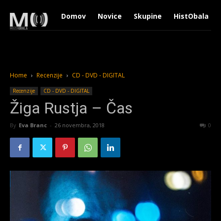
Domov
Novice
Skupine
HistObala
Home
Recenzije
CD - DVD - DIGITAL
Recenzije
CD - DVD - DIGITAL
Žiga Rustja – Čas
By
Eva Branc
-
26 novembra, 2018
1562
0