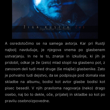
Žiga Rustja – Čas (2018)
A osredotočimo se na samega avtorja. Kar pri Rustji
najbolj navdušuje, je njegova vnema po glasbenem
ustvarjanju. In ne le to, znanje in izkušnje, ki jih je
pridobil, odkar je že (zelo) mlad stopil na glasbeno pot, z
zanosom deli tudi med druge (še mlajše) glasbenike. Zato
je pohvalno tudi dejstvo, da se podpisuje pod domala vse
skladbe na albumu, bodisi kot avtor glasbe bodisi kot
pisec besedil. V njih praviloma nagovarja (neko) drago
osebo, naj bo to dekle, oče, prijatelj in skladbe so kot po
pravilu osebnoizpovedne.