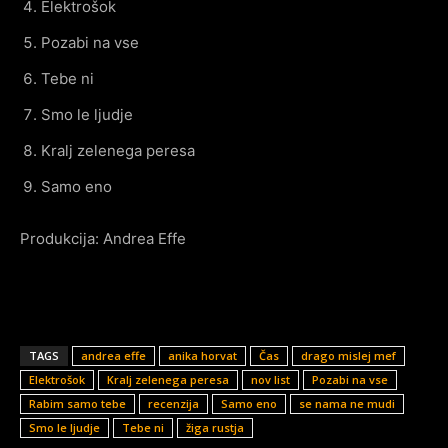
Elektrošok
Pozabi na vse
Tebe ni
Smo le ljudje
Kralj zelenega peresa
Samo eno
Produkcija: Andrea Effe
TAGS
andrea effe
anika horvat
Čas
drago mislej mef
Elektrošok
Kralj zelenega peresa
nov list
Pozabi na vse
Rabim samo tebe
recenzija
Samo eno
se nama ne mudi
Smo le ljudje
Tebe ni
žiga rustja