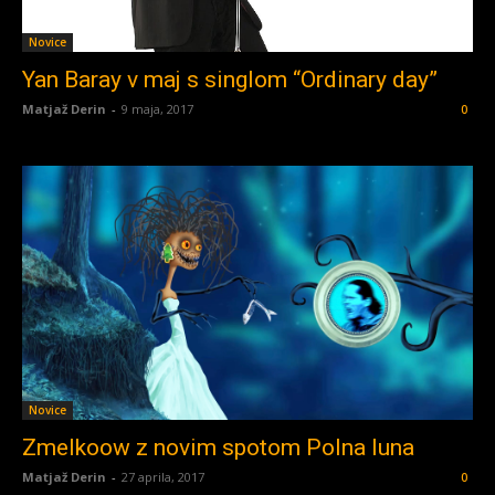
Novice
Yan Baray v maj s singlom “Ordinary day”
Matjaž Derin
-
9 maja, 2017
0
Novice
Zmelkoow z novim spotom Polna luna
Matjaž Derin
-
27 aprila, 2017
0