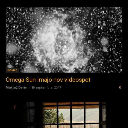
Novice
Omega Sun imajo nov videospot
Matjaž Derin
-
19 septembra, 2017
0