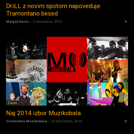
DriLL z novim spotom napoveduje
Tramontano besed
Matjaž Derin
-
2 novembra, 2015
0
Članki
Naj 2014 izbor Muzikobala
Uredništvo Muzikobala
-
25 decembra, 2014
0