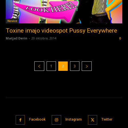
Novice
Toxine imajo videospot Pussy Everywhere
Matjaž Derin
-
20 oktobra, 2014
0
1
2
3
Facebook
Instagram
Twitter