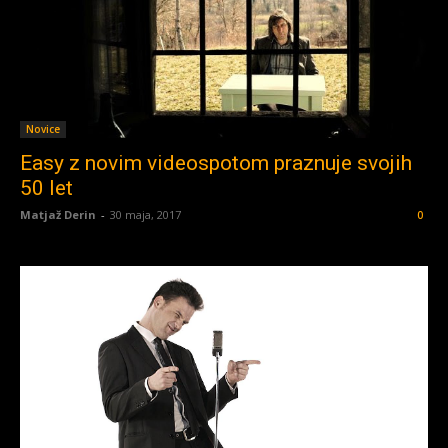
Novice
Easy z novim videospotom praznuje svojih
50 let
Matjaž Derin
-
30 maja, 2017
0