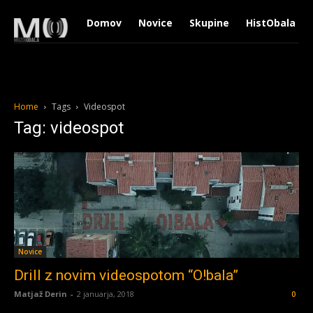
Domov
Novice
Skupine
HistObala
Home
Tags
Videospot
Tag: videospot
Novice
Drill z novim videospotom “O!bala”
Matjaž Derin
-
2 januarja, 2018
0