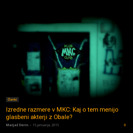
Članki
Izredne razmere v MKC: Kaj o tem menijo
glasbeni akterji z Obale?
Matjaž Derin
-
15 januarja, 2015
0