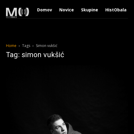
Domov
Novice
Skupine
HistObala
Home
Tags
Simon vukšić
Tag: simon vukšić