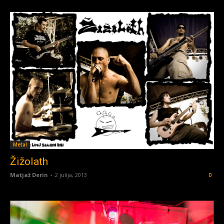
Metal
Žižolath
Matjaž Derin
-
2 julija, 2013
0