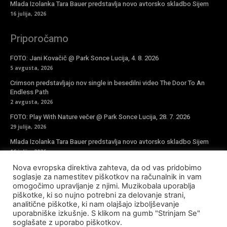
Mlada Izolanka Tara Bauer predstavlja novo avtorsko skladbo Sijem
16 julija, 2026
Priporočamo
FOTO: Jani Kovačič @ Park Sonce Lucija, 4. 8. 2026
5 avgusta, 2026
Crimson predstavljajo nov single in besedilni video The Door To An
Endless Path
2 avgusta, 2026
FOTO: Play With Nature večer @ Park Sonce Lucija, 28. 7. 2026
29 julija, 2026
Mlada Izolanka Tara Bauer predstavlja novo avtorsko skladbo Sijem
16 julija, 2026
Nova evropska direktiva zahteva, da od vas pridobimo
Vpiši se v novičke
soglasje za namestitev piškotkov na računalnik in vam
omogočimo upravljanje z njimi. Muzikobala uporablja
piškotke, ki so nujno potrebni za delovanje strani,
analitične piškotke, ki nam olajšajo izboljševanje
uporabniške izkušnje. S klikom na gumb "Strinjam Se"
soglašate z uporabo piškotkov.