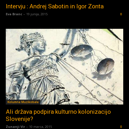
Intervju : Andrej Sabotin in Igor Zonta
Eva Branc
-
19 junija, 2015
0
Kolumna Muzikobala
Ali država podpira kulturno kolonizacijo
Slovenije?
Zunanji Vir
-
10 marca, 2015
0