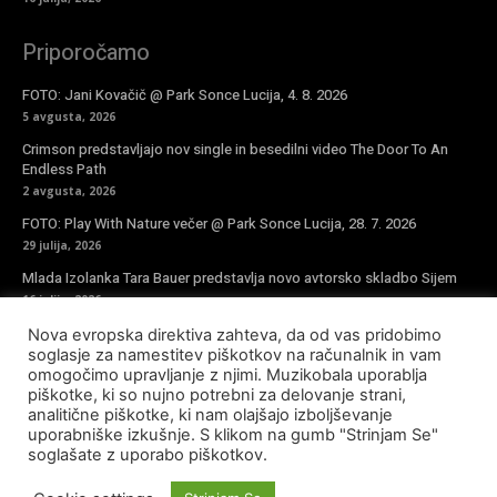
Priporočamo
FOTO: Jani Kovačič @ Park Sonce Lucija, 4. 8. 2026
5 avgusta, 2026
Crimson predstavljajo nov single in besedilni video The Door To An
Endless Path
2 avgusta, 2026
FOTO: Play With Nature večer @ Park Sonce Lucija, 28. 7. 2026
29 julija, 2026
Mlada Izolanka Tara Bauer predstavlja novo avtorsko skladbo Sijem
16 julija, 2026
Nova evropska direktiva zahteva, da od vas pridobimo
Vpiši se v novičke
soglasje za namestitev piškotkov na računalnik in vam
omogočimo upravljanje z njimi. Muzikobala uporablja
piškotke, ki so nujno potrebni za delovanje strani,
analitične piškotke, ki nam olajšajo izboljševanje
uporabniške izkušnje. S klikom na gumb "Strinjam Se"
soglašate z uporabo piškotkov.
© Copyright - Muzikobala 2023 - Created by
Baleynet