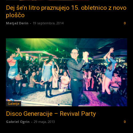
Dej še’n litro praznujejo 15. obletnico z novo
ploščo
Matjaž Derin
-
19 septembra, 2014
0
Galerije
Disco Generacije – Revival Party
Gabriel Ogrin
-
29 maja, 2013
0