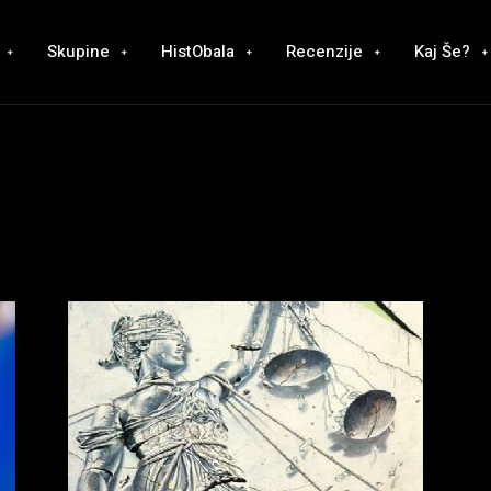
Skupine
HistObala
Recenzije
Kaj Še?