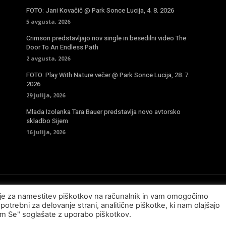
FOTO: Jani Kovačič @ Park Sonce Lucija, 4. 8. 2026
5 avgusta, 2026
Crimson predstavljajo nov single in besedilni video The
Door To An Endless Path
2 avgusta, 2026
FOTO: Play With Nature večer @ Park Sonce Lucija, 28. 7.
2026
29 julija, 2026
Mlada Izolanka Tara Bauer predstavlja novo avtorsko
skladbo Sijem
16 julija, 2026
sje za namestitev piškotkov na računalnik in vam omogočimo
potrebni za delovanje strani, analitične piškotke, ki nam olajšajo
am Se" soglašate z uporabo piškotkov.