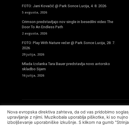
FOTO: Jani Kovačič @ Park Sonce Lucija, 4. 8. 2026
5 avgusta, 2026
Crimson predstavljajo nov single in besedilni video The
Door To An Endless Path
2 avgusta, 2026
FOTO: Play With Nature večer @ Park Sonce Lucija, 28. 7.
2026
29 julija, 2026
Mlada Izolanka Tara Bauer predstavlja novo avtorsko
skladbo Sijem
16 julija, 2026
Nova evropska direktiva zahteva, da od vas pridobimo sogla
© Copyright - Muzikobala 2023 - Created by
Baleynet
upravljanje z njimi. Muzikobala uporablja piškotke, ki so nujno 
izboljševanje uporabniške izkušnje. S klikom na gumb "Strinj