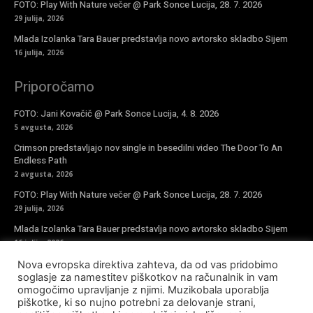
FOTO: Play With Nature večer @ Park Sonce Lucija, 28. 7. 2026
29 julija, 2026
Mlada Izolanka Tara Bauer predstavlja novo avtorsko skladbo Sijem
16 julija, 2026
Priporočamo
FOTO: Jani Kovačič @ Park Sonce Lucija, 4. 8. 2026
5 avgusta, 2026
Crimson predstavljajo nov single in besedilni video The Door To An
Endless Path
2 avgusta, 2026
FOTO: Play With Nature večer @ Park Sonce Lucija, 28. 7. 2026
29 julija, 2026
Mlada Izolanka Tara Bauer predstavlja novo avtorsko skladbo Sijem
16 julija, 2026
Nova evropska direktiva zahteva, da od vas pridobimo
Vpiši se v novičke
soglasje za namestitev piškotkov na računalnik in vam
omogočimo upravljanje z njimi. Muzikobala uporablja
piškotke, ki so nujno potrebni za delovanje strani,