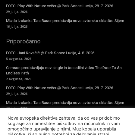
FOTO: Play With Nature večer @ Park Sonce Lucija, 28. 7. 2026
29 julija, 2026
Mlada Izolanka Tara Bauer predstavlja novo avtorsko skladbo Sijem
16 julija, 2026
Priporočamo
FOTO: Jani Kovačič @ Park Sonce Lucija, 4. 8. 2026
5 avgusta, 2026
Crimson predstavljajo nov single in besedilni video The Door To An
Endless Path
2 avgusta, 2026
FOTO: Play With Nature večer @ Park Sonce Lucija, 28. 7. 2026
29 julija, 2026
Mlada Izolanka Tara Bauer predstavlja novo avtorsko skladbo Sijem
16 julija, 2026
Nova evropska direktiva zahteva, da od vas pridobimo
Vpiši se v novičke
soglasje za namestitev piškotkov na računalnik in vam
omogočimo upravljanje z njimi. Muzikobala uporablja
piškotke, ki so nujno potrebni za delovanje strani,