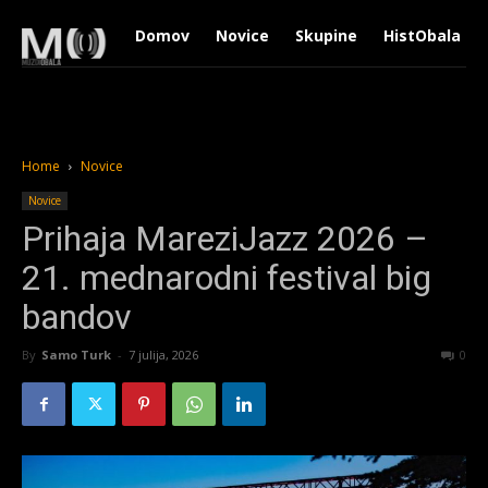
Domov
Novice
Skupine
HistObala
Home
Novice
Novice
Prihaja MareziJazz 2026 –
21. mednarodni festival big
bandov
By
Samo Turk
-
7 julija, 2026
216
0