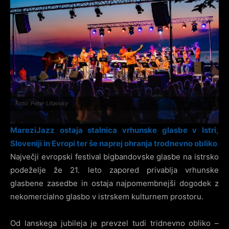
Foto: Peter Litavsky
MareziJazz ostaja stalnica vrhunske glasbe v Istri,
Sloveniji in Evropi ter še naprej ohranja trodnevno obliko
Največji evropski festival bigbandovske glasbe na istrsko
podeželje že 21. leto zapored privablja vrhunske
glasbene zasedbe in ostaja najpomembnejši dogodek z
nekomercialno glasbo v istrskem kulturnem prostoru.
Od lanskega jubileja je prevzel tudi tridnevno obliko –