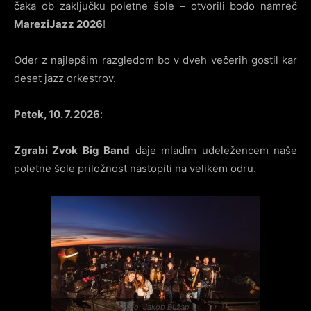
čaka ob zaključku poletne šole – otvorili bodo namreč
MareziJazz 2026
!
Oder z najlepšim razgledom bo v dveh večerih gostil kar
deset jazz orkestrov.
Petek, 10. 7. 2026
:
Zgrabi Zvok Big Band
daje mladim udeležencem naše
poletne šole priložnost nastopiti na velikem odru.
Foto: Jakob Bužan