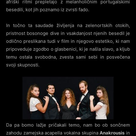
afriški ritmi prepletajo z melanholičnim portugalskimi
besedili, kot jih poznamo iz zvrsti fado.
In točno ta saudade življenja na zelenortskih otokih,
pristnost bosonoge dive in vsakdanjost njenih besedil je
odlično preslikana tudi v film in njegovo estetiko, ki nam
pripoveduje zgodbo o glasbenici, ki je našla slavo, a kljub
temu ostala svobodna, zvesta sami sebi in posvečena
svoji skupnosti.
Da pa bomo lažje pričakali temo, nam bo ob sončnem
zahodu zamejska acapella vokalna skupina
Anakrousis
in