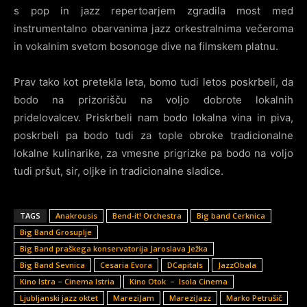
s pop in jazz repertoarjem zgradila most med
instrumentalno obarvanima jazz orkestralnima večeroma
in vokalnim svetom bosonoge dive na filmskem platnu.
Prav tako kot pretekla leta, bomo tudi letos poskrbeli, da
bodo na prizorišču na voljo dobrote lokalnih
pridelovalcev. Priskrbeli nam bodo lokalna vina in piva,
poskrbeli pa bodo tudi za tople obroke tradicionalne
lokalne kulinarike, za vmesne prigrizke pa bodo na voljo
tudi pršut, sir, oljke in tradicionalne sladice.
TAGS
Anakrousis
Bend-it! Orchestra
Big band Cerknica
Big Band Grosuplje
Big Band praškega konservatorija Jaroslava Ježka
Big Band Sevnica
Cesaria Evora
DCapitals
JazzObala
Kino Istra – Cinema Istria
Kino Otok – Isola Cinema
Ljubljanski jazz oktet
MareziJam
MareziJazz
Marko Petrušič