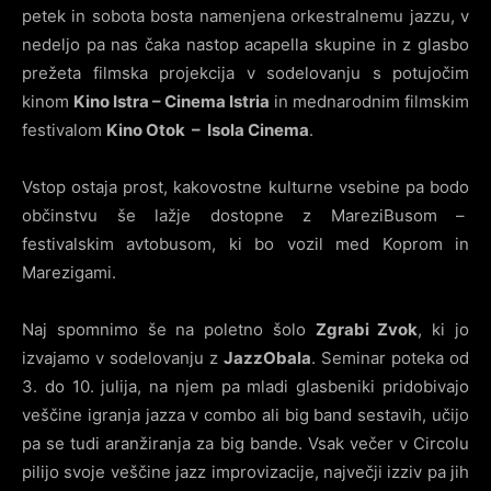
petek in sobota bosta namenjena orkestralnemu jazzu, v
nedeljo pa nas čaka nastop acapella skupine in z glasbo
prežeta filmska projekcija v sodelovanju s potujočim
kinom
Kino Istra – Cinema Istria
in mednarodnim filmskim
festivalom
Kino Otok – Isola Cinema
.
Vstop ostaja prost, kakovostne kulturne vsebine pa bodo
občinstvu še lažje dostopne z MareziBusom –
festivalskim avtobusom, ki bo vozil med Koprom in
Marezigami.
Naj spomnimo še na poletno šolo
Zgrabi Zvok
, ki jo
izvajamo v sodelovanju z
JazzObala
. Seminar poteka od
3. do 10. julija, na njem pa mladi glasbeniki pridobivajo
veščine igranja jazza v combo ali big band sestavih, učijo
pa se tudi aranžiranja za big bande. Vsak večer v Circolu
pilijo svoje veščine jazz improvizacije, največji izziv pa jih