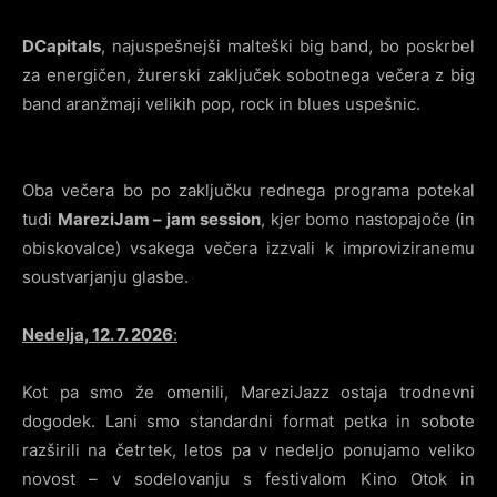
DCapitals
, najuspešnejši malteški big band, bo poskrbel
za energičen, žurerski zaključek sobotnega večera z big
band aranžmaji velikih pop, rock in blues uspešnic.
Oba večera bo po zaključku rednega programa potekal
tudi
MareziJam – jam session
, kjer bomo nastopajoče (in
obiskovalce) vsakega večera izzvali k improviziranemu
soustvarjanju glasbe.
Nedelja, 12. 7. 2026
:
Kot pa smo že omenili, MareziJazz ostaja trodnevni
dogodek. Lani smo standardni format petka in sobote
razširili na četrtek, letos pa v nedeljo ponujamo veliko
novost – v sodelovanju s festivalom Kino Otok in