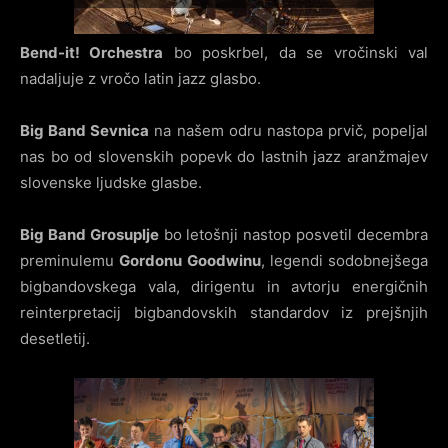
Bend-it! Orchestra
bo poskrbel, da se vročinski val
nadaljuje z vročo latin jazz glasbo.
Big Band Sevnica
na našem odru nastopa prvič, popeljal
nas bo od slovenskih popevk do lastnih jazz aranžmajev
slovenske ljudske glasbe.
Big Band Grosuplje
bo letošnji nastop posvetil decembra
preminulemu
Gordonu Goodwinu
, legendi sodobnejšega
bigbandovskega vala, dirigentu in avtorju energičnih
reinterpretacij bigbandovskih standardov iz prejšnjih
desetletij.