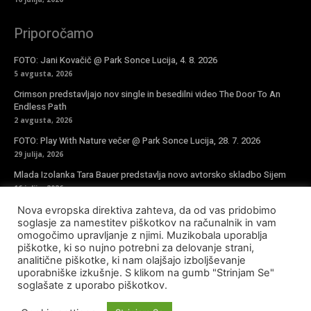
Priporočamo
FOTO: Jani Kovačič @ Park Sonce Lucija, 4. 8. 2026
5 avgusta, 2026
Crimson predstavljajo nov single in besedilni video The Door To An
Endless Path
2 avgusta, 2026
FOTO: Play With Nature večer @ Park Sonce Lucija, 28. 7. 2026
29 julija, 2026
Mlada Izolanka Tara Bauer predstavlja novo avtorsko skladbo Sijem
16 julija, 2026
Nova evropska direktiva zahteva, da od vas pridobimo
Vpiši se v novičke
soglasje za namestitev piškotkov na računalnik in vam
omogočimo upravljanje z njimi. Muzikobala uporablja
piškotke, ki so nujno potrebni za delovanje strani,
analitične piškotke, ki nam olajšajo izboljševanje
uporabniške izkušnje. S klikom na gumb "Strinjam Se"
soglašate z uporabo piškotkov.
© Copyright - Muzikobala 2023 - Created by
Baleynet