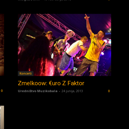
Koncerti
Zmelkoow: €uro Z Faktor
0
Uredništvo Muzikobala
-
24 junija, 2013
0