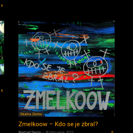
0
0
Obalna Zbirka
Zmelkoow – Kdo se je zbral?
Matjaž Derin
-
18 februarja, 2015
0