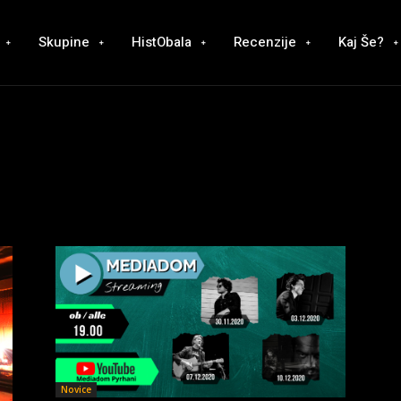
Skupine
HistObala
Recenzije
Kaj Še?
Novice