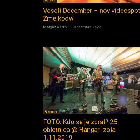
Novice
Veseli December – nov videospo
Zmelkoow
Matjaž Derin
-
1 decembra, 2020
Galerije
FOTO: Kdo se je zbral? 25.
obletnica @ Hangar Izola
1.11.2019