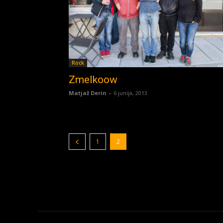
Rock
Zmelkoow
Matjaž Derin
-
6 junija, 2013
1
2