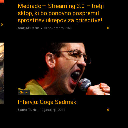
Mediadom Streaming 3.0 – tretji
t
sklop, ki bo ponovno pospremil
sprostitev ukrepov za prireditve!
0
Matjaž Derin
-
30 novembra, 2020
0
Članki
Intervju: Goga Sedmak
Samo Turk
-
19 januarja, 2017
0