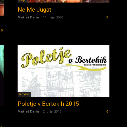
Pop
Ne Me Jugat
Matjaž Derin
-
11 maja, 2020
0
0
Novice
Poletje v Bertokih 2015
Matjaž Derin
-
2 julija, 2015
0