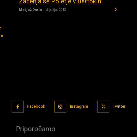
Začenja se Poletje v Bertokih
Matjaž Derin
-
2 julija, 2013
0
e
0
Facebook
Instagram
Twitter
Priporočamo