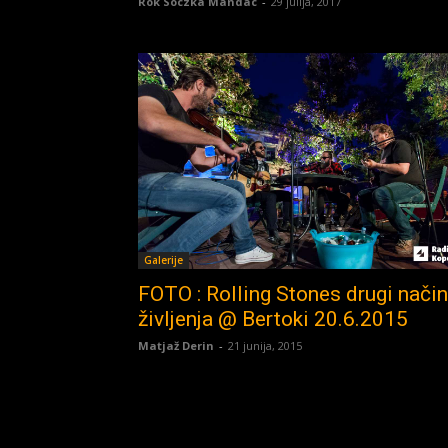
Rok Soczka Mandac
-
29 julija, 2017
Galerije
FOTO : Rolling Stones drugi način
življenja @ Bertoki 20.6.2015
Matjaž Derin
-
21 junija, 2015