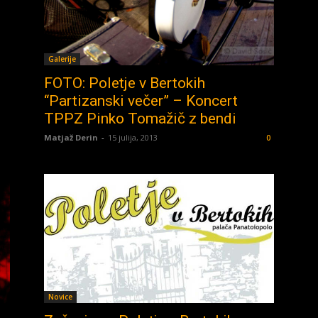
Galerije
FOTO: Poletje v Bertokih
“Partizanski večer” – Koncert
TPPZ Pinko Tomažič z bendi
Matjaž Derin
-
15 julija, 2013
0
Novice