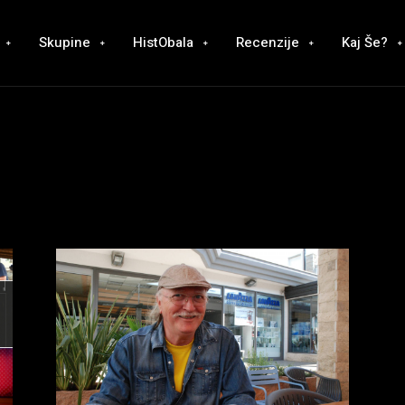
Skupine
HistObala
Recenzije
Kaj Še?