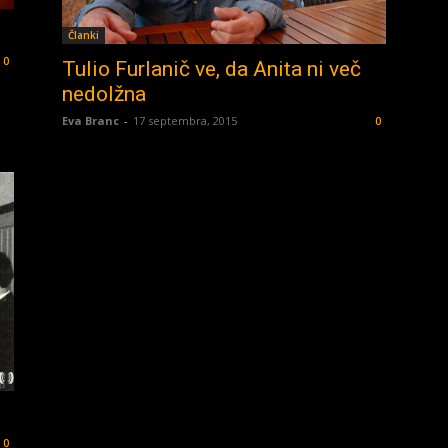
Članki
0
Tulio Furlanič ve, da Anita ni več
nedolžna
Eva Branc
-
17 septembra, 2015
0
0