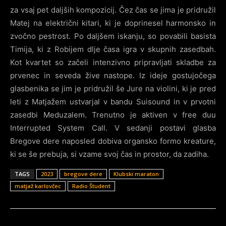
za vsaj pet daljših kompozicij. Čez čas se jima je pridružil
Matej na električni kitari, ki je doprinesel harmonsko in
zvočno pestrost. Po daljšem iskanju, so povabili basista
Timija, ki z Robijem dlje časa igra v skupnih zasedbah.
Kot kvartet so začeli intenzivno pripravljati skladbe za
prvenec in seveda žive nastope. Iz ideje gostujočega
glasbenika se jim je pridružil še Jure na violini, ki je pred
leti z Matjažem ustvarjal v bandu Suisound in v prvotni
zasedbi Meduzalem. Trenutno je aktiven v free duu
Interrupted System Call. V sedanji postavi glasba
Bregove dere naposled dobiva organsko formo kreature,
ki se še prebuja, si vzame svoj čas in prostor, da zadiha.
TAGS
2023
bregove dere
Klubski maraton
matjaž karlovčec
Radio Študent