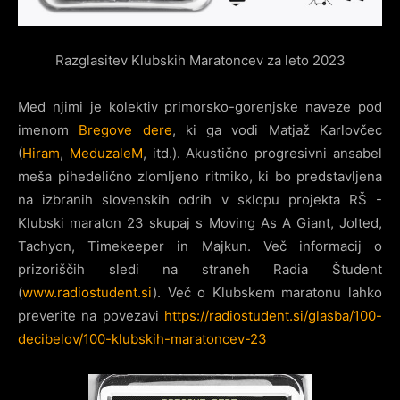
Razglasitev Klubskih Maratoncev za leto 2023
Med njimi je kolektiv primorsko-gorenjske naveze pod
imenom
Bregove dere
, ki ga vodi Matjaž Karlovčec
(
Hiram
,
MeduzaleM
, itd.). Akustično progresivni ansabel
meša pihedelično zlomljeno ritmiko, ki bo predstavljena
na izbranih slovenskih odrih v sklopu projekta RŠ -
Klubski maraton 23 skupaj s Moving As A Giant, Jolted,
Tachyon, Timekeeper in Majkun. Več informacij o
prizoriščih sledi na straneh Radia Študent
(
www.radiostudent.si
). Več o Klubskem maratonu lahko
preverite na povezavi
https://radiostudent.si/glasba/100-
decibelov/100-klubskih-maratoncev-23