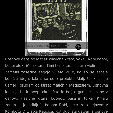
Bregove dere KM 23
Bregove dere so Matjaž klasična kitara, vokal, Robi bobni,
Matej električna kitara, Timi bas kitara in Jure violina.
Zametki zasedbe segajo v leto 2018, ko so se začele
kopičiti ideje, takrat še solo projektu Matjaža, ki se je
usmeril drugam od takrat matičnih Meduzalem. Osnovna
ideja je bil koncept akustične in bolj organske glasbe z
osnovo klasične kitare, bobnov, basa in tolkal. Kmalu
zatem se je priključil bobnar Robi, sicer zelo dejavem v
Kombotu C Zlatka Kaučiča. Kot duo sta ustvarila osnove