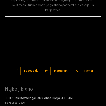
inspiracija, oziroma ko mu sodelavci zagrozijo. Je muzik lover in
multimedial fucker. Obožuje glasbeno podzemlje in vesolje...in
kar je vmes.
Facebook
Instagram
Twitter
Najbolj brano
FOTO: Jani Kovačič @ Park Sonce Lucija, 4. 8. 2026
5 avgusta, 2026