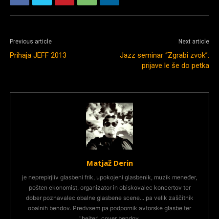
Previous article
Next article
Prihaja JEFF 2013
Jazz seminar “Zgrabi zvok”:
prijave le še do petka
Matjaž Derin
je neprepirjliv glasbeni frik, upokojeni glasbenik, muzik meneđer,
pošten ekonomist, organizator in obiskovalec koncertov ter
dober poznavalec obalne glasbene scene... pa velik zaščitnik
obalnih bendov. Predvsem pa podpornik avtorske glasbe ter
"hejter" cover bendov.