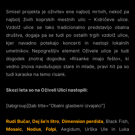
Smisel projekta je oživitev ene najbolj mrtvih, nekoč pa
najbolj živih koprskih mestnih ulic – Kidričeve ulice.
Vzdolž ulice se tako tradicionalno predstavijo obalna
društva, dogaja pa se tudi po ostalih trgih vzdolž ulice,
kjer navadno potekajo koncerti in nastopi lokalnih
umetnikov. Nepogrešljiv element Oživele ulice je tudi
dogodek znotraj dogodka: »Risanke imajo fešto«, ki
vedno znova navdušujejo stare in mlade, pravi hit pa so
tudi karaoke na temo risank.
Skozi leta so na Oživeli Ulici nastopili:
[tabgroup][tab title=”Obalni glasbeni izvajalci”]
Rudi Bučar
,
Dej še’n litro
,
Dimension perdida
, Black Fish,
Mosaic
,
Nodus
,
Folpi
, Aegidum, Urška Ule in Luka