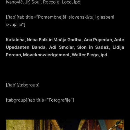
Ivanovič, JK Soul, Rocco el Loco, ipd.
[/tab][tab title=”Pomembnejši slovenski/tuji glasbeni
izvajalci”]
Katalena, Neca Falk in Mačja Godba, Ana Pupedan, Ante
Upedanten Banda, Adi Smolar, Slon in Sadež, Lidija
Percan, Moveknowledgement, Walter Flego, ipd.
[/tab][/tabgroup]
[tabgroup][tab title=”Fotografije”]