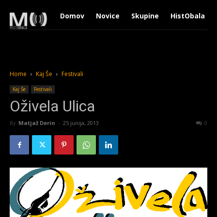
Domov
Novice
Skupine
HistObala
Home
Kaj Še
Festivali
Kaj Še
Festivali
Oživela Ulica
By
Matjaž Derin
-
25 junija, 2013
2020
0