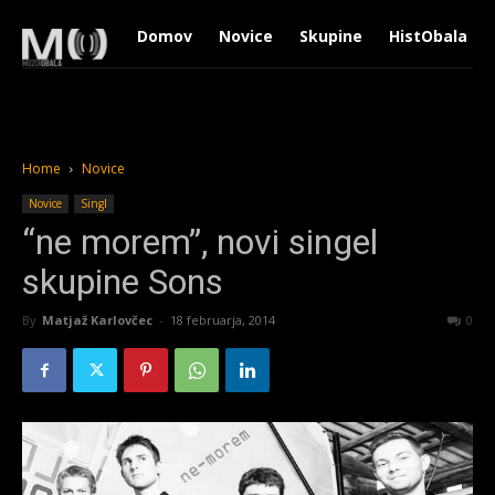
Domov
Novice
Skupine
HistObala
Home
Novice
Novice
Singl
“ne morem”, novi singel
skupine Sons
By
Matjaž Karlovčec
-
18 februarja, 2014
1595
0