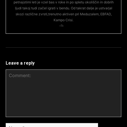
petnajstimi leti je vzel bas v roke in po spletu okoliščin in dobrih
ljudi takoj tudi začel igrati v bendu. Od takrat dalje je ustvarjal
skozi različne zvrsti,trenutno aktiven pri Meduzalem, EBFAD,
Kampo Crisi.
Leave a reply