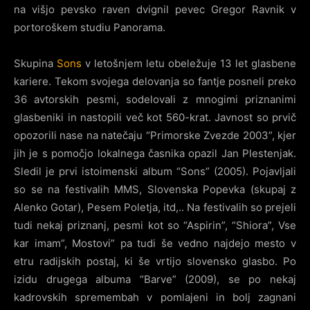
na višjo pevsko raven dvignil pevec Gregor Ravnik v
portoroškem studiu Panorama.
Skupina
Sons
v letošnjem letu obeležuje 13 let glasbene
kariere. Tekom svojega delovanja so fantje posneli preko
36 avtorskih pesmi, sodelovali z mnogimi priznanimi
glasbeniki in nastopili več kot 560-krat.
Javnost so prvič
opozorili nase na natečaju “Primorske Zvezde 2003”, kjer
jih je s pomočjo lokalnega časnika opazil Jan Plestenjak.
Sledil je prvi istoimenski album “Sons” (2005). Pojavljali
so se na festivalih MMS, Slovenska Popevka (skupaj z
Alenko Gotar), Pesem Poletja, itd,.. Na festivalih so prejeli
tudi nekaj priznanj, pesmi kot so “Aspirin”, “Shiora”, Vse
kar imam”, Mostovi” pa tudi še vedno najdejo mesto v
etru radijskih postaj, ki še vrtijo slovensko glasbo. Po
izidu drugega albuma “Barve” (2009), se po nekaj
kadrovskih spremembah v pomlajeni in bolj zagnani