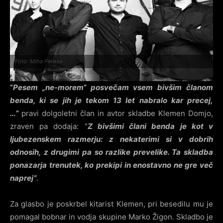
Foto: Miha Peroša
”
Pesem „ne-morem“ posvečam vsem bivšim članom
benda, ki se jih je tekom 13 let nabralo kar precej,
…
”
pravi dolgoletni član in avtor skladbe Klemen Domjo,
zraven pa dodaja: “
Z bivšimi člani benda je kot v
ljubezenskem razmerju: z nekaterimi si v dobrih
odnosih, z drugimi pa so razlike prevelike. Ta skladba
ponazarja trenutek, ko prekipi in enostavno ne gre več
naprej“
.
Za glasbo je poskrbel kitarist Klemen, pri besedilu mu je
pomagal bobnar in vodja skupine Marko Žigon. Skladbo je