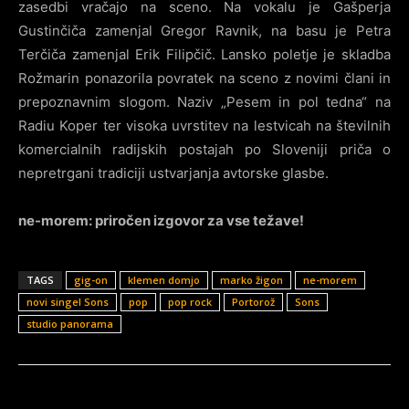
zasedbi vračajo na sceno. Na vokalu je Gašperja
Gustinčiča zamenjal Gregor Ravnik, na basu je Petra
Terčiča zamenjal Erik Filipčič. Lansko poletje je skladba
Rožmarin ponazorila povratek na sceno z novimi člani in
prepoznavnim slogom. Naziv „Pesem in pol tedna“ na
Radiu Koper ter visoka uvrstitev na lestvicah na številnih
komercialnih radijskih postajah po Sloveniji priča o
nepretrgani tradiciji ustvarjanja avtorske glasbe.
ne-morem: priročen izgovor za vse težave!
TAGS
gig-on
klemen domjo
marko žigon
ne-morem
novi singel Sons
pop
pop rock
Portorož
Sons
studio panorama