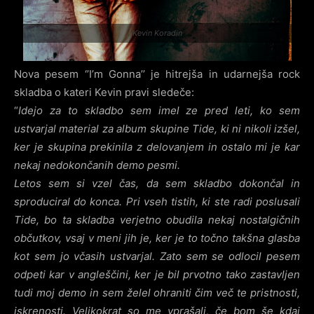
Kevin Koradin
Nova pesem ‘’I’m Gonna’’ je hitrejša in udarnejša rock
skladba o kateri Kevin pravi sledeče:
“
Idejo za to skladbo sem imel ze pred leti, ko sem
ustvarjal material za album skupine Tide, ki ni nikoli izšel,
ker je skupina prekinila z delovanjem in ostalo mi je kar
nekaj nedokončanih demo pesmi.
Letos sem si vzel čas, da sem skladbo dokončal in
sproduciral do konca. Pri vseh tistih, ki ste radi poslusali
Tide, bo ta skladba verjetno obudila nekaj nostalgičnih
občutkov, vsaj v meni jih je, ker je to točno takšna glasba
kot sem jo včasih ustvarjal. Zato sem se odlocil pesem
odpeti kar v angleščini, ker je bil prvotno tako zastavljen
tudi moj demo in sem želel ohraniti čim več te pristnosti,
iskrenosti. Velikokrat so me vprašali, če bom še kdaj