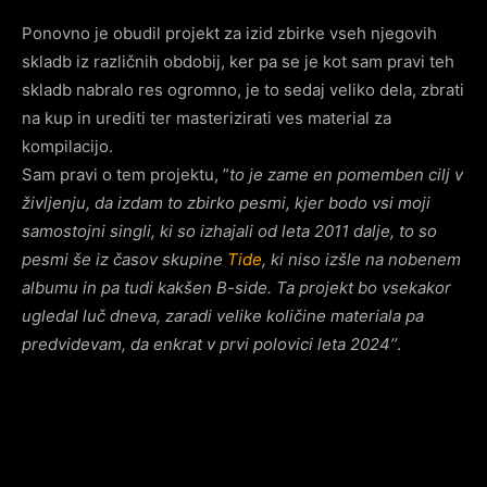
Ponovno je obudil projekt za izid zbirke vseh njegovih
skladb iz različnih obdobij, ker pa se je kot sam pravi teh
skladb nabralo res ogromno, je to sedaj veliko dela, zbrati
na kup in urediti ter masterizirati ves material za
kompilacijo.
Sam pravi o tem projektu, ”
to je zame en pomemben cilj v
življenju, da izdam to zbirko pesmi, kjer bodo vsi moji
samostojni singli, ki so izhajali od leta 2011 dalje, to so
pesmi še iz časov skupine
Tide
, ki niso izšle na nobenem
albumu in pa tudi kakšen B-side. Ta projekt bo vsekakor
ugledal luč dneva, zaradi velike količine materiala pa
predvidevam, da enkrat v prvi polovici leta 2024’’
.