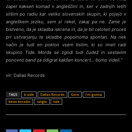
zapel kaksen komad v angleščini in, ker v zadnjih letih
slišim po radiu kar veliko slovenskih skupin, ki pojejo v
angleškem jeziku, sem si rekel, zakaj pa ne. Zame je
bistveno, da je skladba iskrena in, da je bil celoten proces
pri ustvarjanju te skladbe popolnoma spontan. Na nek
način je tudi en poklon vsem tistim, ki so imeli radi
skupino Tide. Morda se zgodi tudi čudež in sestavim
ponovno band za odigrat kakšen koncert… bomo videli.
”
vir: Dallas Records
TAGS
b-side
Dallas Records
Gora
I'm gonna
kevin koradin
single
tide