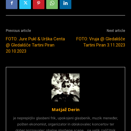
Previous article
Next article
FOTO: Jure Pukl & Urška Centa
FOTO: Vruja @ Gledališče
@ Gledališče Tartini Piran
Tartini Piran 3.11.2023
20.10.2023
Matjaž Derin
je neprepirjliv glasbeni frik, upokojeni glasbenik, muzik meneđer,
pošten ekonomist, organizator in obiskovalec koncertov ter
dober poznavalec obalne glasbene scene... pa velik zaščitnik