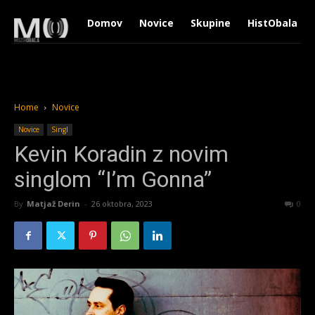
Domov
Novice
Skupine
HistObala
Home
Novice
Novice
Singl
Kevin Koradin z novim
singlom “I’m Gonna”
By
Matjaž Derin
-
26 oktobra, 2023
1305
0