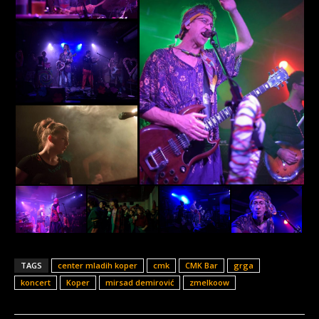
TAGS
center mladih koper
cmk
CMK Bar
grga
koncert
Koper
mirsad demirović
zmelkoow