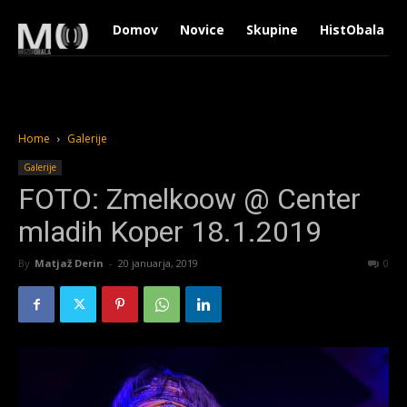
Domov
Novice
Skupine
HistObala
Home
Galerije
Galerije
FOTO: Zmelkoow @ Center
mladih Koper 18.1.2019
By
Matjaž Derin
-
20 januarja, 2019
1436
0