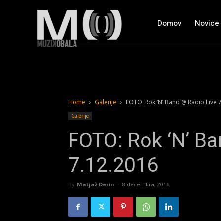
Domov
Novice
Home
Galerije
FOTO: Rok ‘N’ Band @ Radio Live 
Galerije
FOTO: Rok ‘N’ Ba
7.12.2016
By
Matjaž Derin
-
8 decembra, 2016