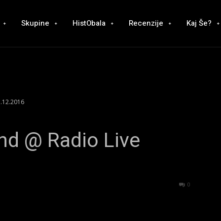
Skupine
HistObala
Recenzije
Kaj Še?
7.12.2016
nd @ Radio Live
3240
0