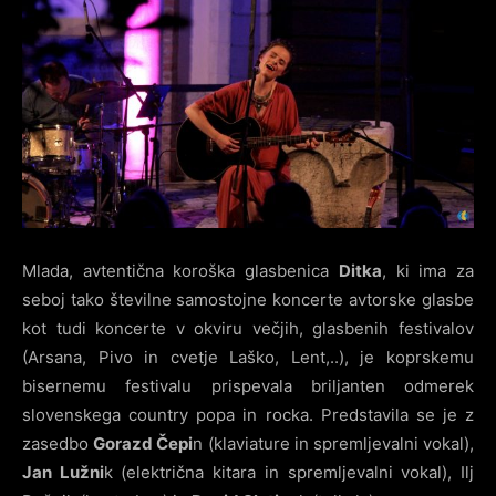
Mlada, avtentična koroška glasbenica
Ditka
, ki ima za
seboj tako številne samostojne koncerte avtorske glasbe
kot tudi koncerte v okviru večjih, glasbenih festivalov
(Arsana, Pivo in cvetje Laško, Lent,..), je koprskemu
bisernemu festivalu prispevala briljanten odmerek
slovenskega country popa in rocka. Predstavila se je z
zasedbo
Gorazd Čepi
n (klaviature in spremljevalni vokal),
Jan Lužni
k (električna kitara in spremljevalni vokal), Ilj