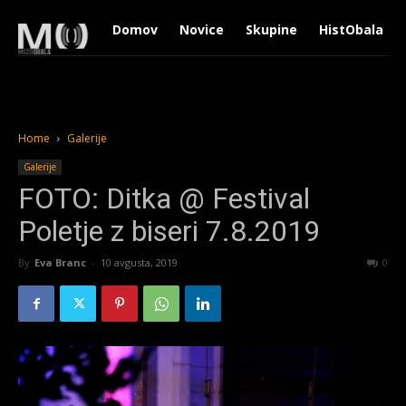
Domov
Novice
Skupine
HistObala
Home
Galerije
Galerije
FOTO: Ditka @ Festival
Poletje z biseri 7.8.2019
By
Eva Branc
-
10 avgusta, 2019
1457
0