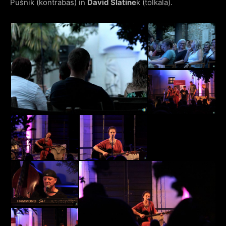
Pušnik (kontrabas) in
David Slatine
k (tolkala).