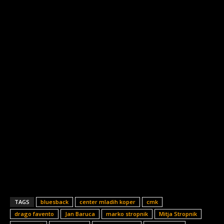
TAGS
bluesback
center mladih koper
cmk
drago favento
Jan Baruca
marko stropnik
Mitja Stropnik