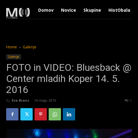
Domov
Novice
Skupine
HistObala
Home
Galerije
Galerije
FOTO in VIDEO: Bluesback @
Center mladih Koper 14. 5.
2016
By
Eva Branc
-
16 maja, 2016
1524
0