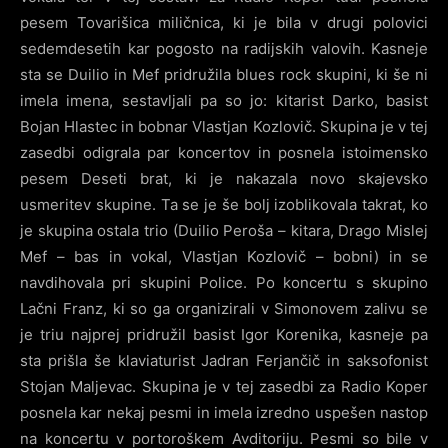
pesem Tovarišica miličnica, ki je bila v drugi polovici
sedemdesetih kar pogosto na radijskih valovih. Kasneje
sta se Duilio in Mef pridružila blues rock skupini, ki še ni
imela imena, sestavljali pa so jo: kitarist Darko, basist
Bojan Hlastec in bobnar Vlastjan Kozlovič. Skupina je v tej
zasedbi odigrala par koncertov in posnela istoimensko
pesem Deseti brat, ki je nakazala novo skajevsko
usmeritev skupine. Ta se je še bolj izoblikovala takrat, ko
je skupina ostala trio (Duilio Peroša – kitara, Drago Mislej
Mef – bas in vokal, Vlastjan Kozlovič – bobni) in se
navdihovala pri skupini Police. Po koncertu s skupino
Lačni Franz, ki so ga organizirali v Simonovem zalivu se
je triu najprej pridružil basist Igor Korenika, kasneje pa
sta prišla še klaviaturist Jadran Ferjančič in saksofonist
Stojan Maljevac. Skupina je v tej zasedbi za Radio Koper
posnela kar nekaj pesmi in imela izredno uspešen nastop
na koncertu v portoroškem Avditoriju. Pesmi so bile v