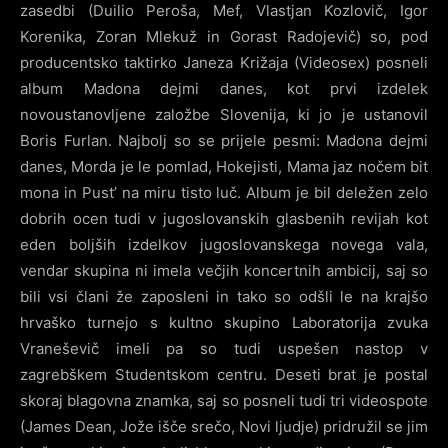
zasedbi (Duilio Peroša, Mef, Vlastjan Kozlovič, Igor
Korenika, Zoran Mlekuž in Gorast Radojevič) so, pod
producentsko taktirko Janeza Križaja (Videosex) posneli
album Madona dejmi danes, kot prvi izdelek
novoustanovljene založbe Slovenija, ki jo je ustanovil
Boris Furlan. Najbolj so se prijele pesmi: Madona dejmi
danes, Morda je le pomlad, Hokejisti, Mama jaz nočem bit
mona in Pust’ na miru tisto luč. Album je bil deležen zelo
dobrih ocen tudi v jugoslovanskih glasbenih revijah kot
eden boljših izdelkov jugoslovanskega novega vala,
vendar skupina ni imela večjih koncertnih ambicij, saj so
bili vsi člani že zaposleni in tako so odšli le na krajšo
hrvaško turnejo s kultno skupino Laboratorija zvuka
Vraneševič imeli pa so tudi uspešen nastop v
zagrebškem Studentskom centru. Deseti brat je postal
skoraj blagovna znamka, saj so posneli tudi tri videospote
(James Dean, Jože išče srečo, Novi ljudje) pridružil se jim