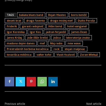
TAGS
bakala blues band
Bojan Hlastec
boris benčič
deseti brat
drago favento
drago mislej mef
Duilio Peroša
Friderik
gorast radojevič
Hišni bend
hotel vanganel
Igor Korenika
Igor Kos
jadran ferjančič
James Dean
Janez Križaj
Jože (Išče Srečo)
Jožica
laboratorija zvuka
madona dejmi danes
mef
Moj radio
new wave
Prestrašenih borbena koračnica
rock
stojan maljevac
tovarišica miličnica
valter kofol
Vlasti Kozlovič
Zoran Mlekuž
Previous article
Next article