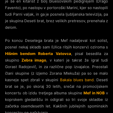
je še en kitarist z bolj bluesovskim pedigrejem (Drago
Favento), po nastopu v portoroški Marini, kjer so nastopili
tudi Parni valjak, in ga je posnela ljubljanska televizija, pa
je skupina Deseti brat, brez velikih pretresov, prenehala z
delom.
Po koncu Desetega brata je Mef nadaljeval kot solist,
posnel nekaj skladb sam (Ulica ribjih konzerv) oziroma s
Hišnim bendom Roberta Vatovca
, pisal besedila za
skupino
Zebra imago
, v kateri je takrat že igral tudi
Gorast Radojevič, in za različne pop izvajalce. Preostali
člani skupine (z izjemo Zorana Mlekuža) pa so se malo
kasneje spet zbrali v skupini
Bakala blues band
. Deseti
brat se je, po skoraj 30 letih, srečal na promocijskem
koncertu ob izidu tretjega albuma skupine
Mef in NOB
v
koprskem gledališču in odigrali so tri svoje skladbe iz
začetka osemdesetih let. Kakšnih jubilejnih spominskih
koncertov ne načrtujejo.