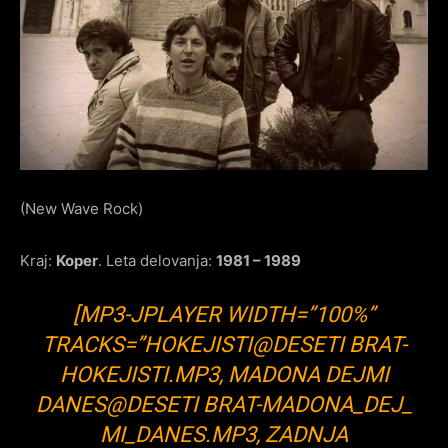
(New Wave Rock)
Kraj:
Koper
. Leta delovanja:
1981 – 1989
[MP3-JPLAYER WIDTH=”100%”
TRACKS=”HOKEJISTI@DESETI BRAT-
HOKEJISTI.MP3, MADONA DEJMI
DANES@DESETI BRAT-MADONA_DEJ_
MI_DANES.MP3, ZADNJA