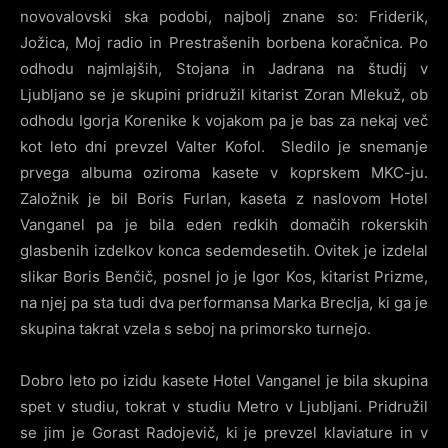
novovalovski ska podobi, najbolj znane so: Friderik,
Jožica, Moj radio in Prestrašenih borbena koračnica. Po
odhodu najmlajših, Stojana in Jadrana na študij v
Ljubljano se je skupini pridružil kitarist Zoran Mlekuž, ob
odhodu Igorja Korenike k vojakom pa je bas za nekaj več
kot leto dni prevzel Valter Kofol. Sledilo je snemanje
prvega albuma oziroma kasete v koprskem MKC-ju.
Založnik je bil Boris Furlan, kaseta z naslovom Hotel
Vanganel pa je bila eden redkih domačih rokerskih
glasbenih izdelkov konca sedemdesetih. Ovitek je izdelal
slikar Boris Benčič, posnel jo je Igor Kos, kitarist Prizme,
na njej pa sta tudi dva performansa Marka Breclja, ki ga je
skupina takrat vzela s seboj na primorsko turnejo.
Dobro leto po izidu kasete Hotel Vanganel je bila skupina
spet v studiu, tokrat v studiu Metro v Ljubljani. Pridružil
se jim je Gorast Radojevič, ki je prevzel klaviature in v