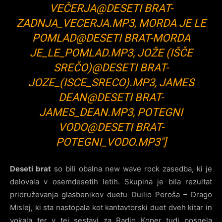
VEČERJA@DESETI BRAT-
ZADNJA_VECERJA.MP3, MORDA JE LE
POMLAD@DESETI BRAT-MORDA
JE_LE_POMLAD.MP3, JOŽE (IŠČE
SREČO)@DESETI BRAT-
JOZE_(ISCE_SRECO).MP3, JAMES
DEAN@DESETI BRAT-
JAMES_DEAN.MP3, POTEGNI
VODO@DESETI BRAT-
POTEGNI_VODO.MP3″]
Deseti brat
so bili obalna new wave rock zasedba, ki je
delovala v osemdesetih letih. Skupina je bila rezultat
pridruževanja glasbenikov duetu Duilio Peroša – Drago
Mislej, ki sta nastopala kot kantavtorski duet dveh kitar in
vokala ter v tej sestavi za Radio Koper tudi posnela