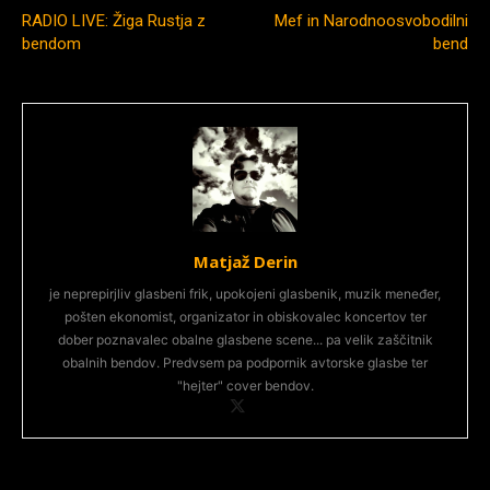
RADIO LIVE: Žiga Rustja z
Mef in Narodnoosvobodilni
bendom
bend
Matjaž Derin
je neprepirjliv glasbeni frik, upokojeni glasbenik, muzik meneđer,
pošten ekonomist, organizator in obiskovalec koncertov ter
dober poznavalec obalne glasbene scene... pa velik zaščitnik
obalnih bendov. Predvsem pa podpornik avtorske glasbe ter
"hejter" cover bendov.