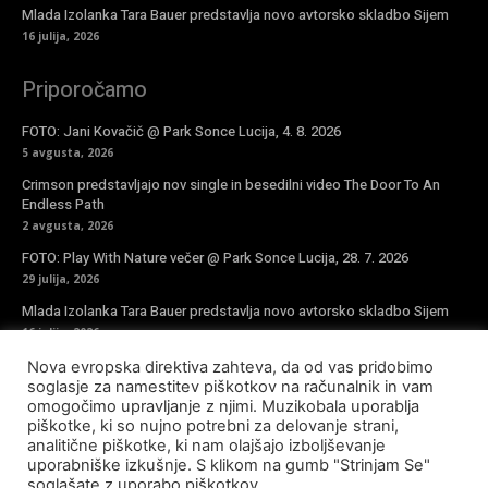
Mlada Izolanka Tara Bauer predstavlja novo avtorsko skladbo Sijem
16 julija, 2026
Priporočamo
FOTO: Jani Kovačič @ Park Sonce Lucija, 4. 8. 2026
5 avgusta, 2026
Crimson predstavljajo nov single in besedilni video The Door To An
Endless Path
2 avgusta, 2026
FOTO: Play With Nature večer @ Park Sonce Lucija, 28. 7. 2026
29 julija, 2026
Mlada Izolanka Tara Bauer predstavlja novo avtorsko skladbo Sijem
16 julija, 2026
Nova evropska direktiva zahteva, da od vas pridobimo
Vpiši se v novičke
soglasje za namestitev piškotkov na računalnik in vam
omogočimo upravljanje z njimi. Muzikobala uporablja
piškotke, ki so nujno potrebni za delovanje strani,
analitične piškotke, ki nam olajšajo izboljševanje
uporabniške izkušnje. S klikom na gumb "Strinjam Se"
soglašate z uporabo piškotkov.