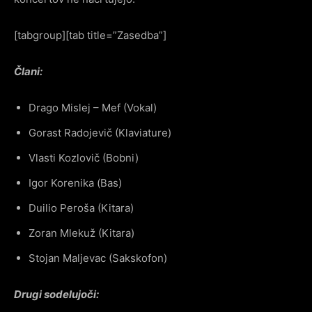
[tabgroup][tab title=”Zasedba”]
Člani:
Drago Mislej – Mef (Vokal)
Gorast Radojevič (Klaviature)
Vlasti Kozlovič (Bobni)
Igor Korenika (Bas)
Duilio Peroša (Kitara)
Zoran Mlekuž (Kitara)
Stojan Maljevac (Sakskofon)
Drugi sodelujoči: