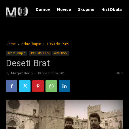
Domov
Novice
Skupine
HistObala
Home
Arhiv Skupin
1980 do 1989
Arhiv Skupin
1980 do 1989
ARH Rock
Deseti Brat
By
Matjaž Derin
-
10 novembra, 2013
5757
0