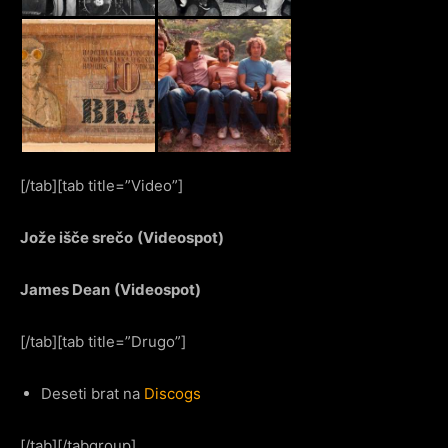
[/tab][tab title=”Video”]
Jože išče srečo
(Videospot)
James Dean
(Videospot)
[/tab][tab title=”Drugo”]
Deseti brat na
Discogs
[/tab][/tabgroup]