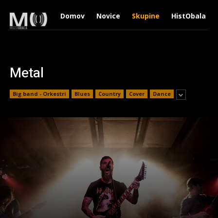
Domov
Novice
Skupine
HistObala
Metal
Big band - Orkestri
Blues
Country
Cover
Dance