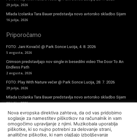
29 julija, 2026
Mlada Izolanka Tara Bauer predstavlja novo avtorsko skladbo Sijem
16 julija, 2026
Priporočamo
FOTO: Jani Kovačič @ Park Sonce Lucija, 4. 8. 2026
5 avgusta, 2026
Crimson predstavljajo nov single in besedilni video The Door To An
Endless Path
2 avgusta, 2026
FOTO: Play With Nature večer @ Park Sonce Lucija, 28. 7. 2026
29 julija, 2026
Mlada Izolanka Tara Bauer predstavlja novo avtorsko skladbo Sijem
16 julija, 2026
Nova evropska direktiva zahteva, da od vas pridobimo
Vpiši se v novičke
soglasje za namestitev piškotkov na računalnik in vam
omogočimo upravljanje z njimi. Muzikobala uporablja
piškotke, ki so nujno potrebni za delovanje strani,
analitične piškotke, ki nam olajšajo izboljševanje