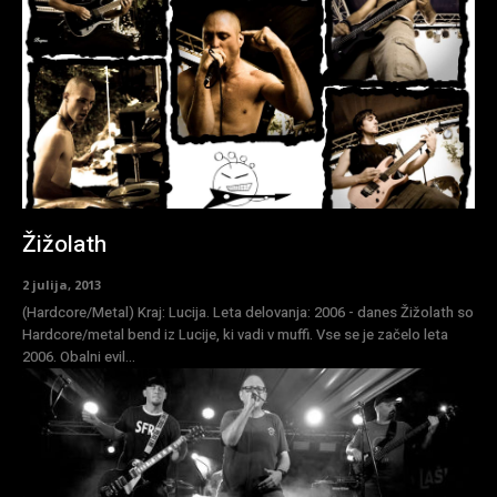
Žižolath
2 julija, 2013
(Hardcore/Metal) Kraj: Lucija. Leta delovanja: 2006 - danes Žižolath so
Hardcore/metal bend iz Lucije, ki vadi v muffi. Vse se je začelo leta
2006. Obalni evil...