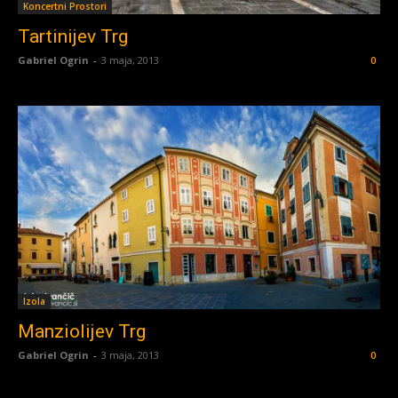
Koncertni Prostori
Tartinijev Trg
Gabriel Ogrin
-
3 maja, 2013
0
Izola
Manziolijev Trg
Gabriel Ogrin
-
3 maja, 2013
0