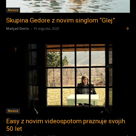
Novice
Skupina Gedore z novim singlom “Glej”
Matjaž Derin
-
19 avgusta, 2020
0
Novice
Easy z novim videospotom praznuje svojih
50 let