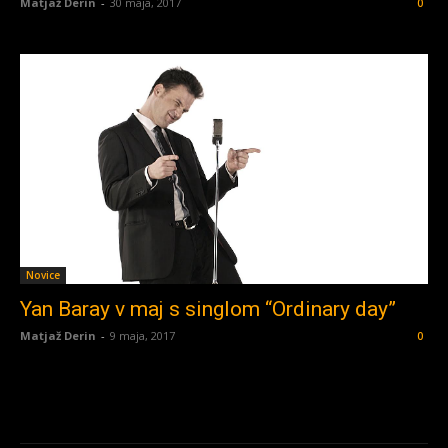
Matjaž Derin
-
30 maja, 2017
0
Novice
Yan Baray v maj s singlom “Ordinary day”
Matjaž Derin
-
9 maja, 2017
0