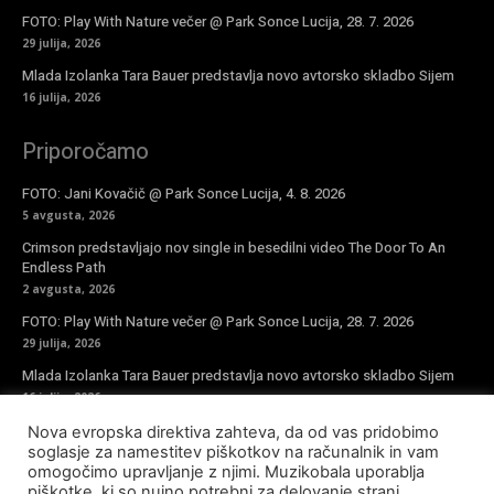
FOTO: Play With Nature večer @ Park Sonce Lucija, 28. 7. 2026
29 julija, 2026
Mlada Izolanka Tara Bauer predstavlja novo avtorsko skladbo Sijem
16 julija, 2026
Priporočamo
FOTO: Jani Kovačič @ Park Sonce Lucija, 4. 8. 2026
5 avgusta, 2026
Crimson predstavljajo nov single in besedilni video The Door To An
Endless Path
2 avgusta, 2026
FOTO: Play With Nature večer @ Park Sonce Lucija, 28. 7. 2026
29 julija, 2026
Mlada Izolanka Tara Bauer predstavlja novo avtorsko skladbo Sijem
16 julija, 2026
Nova evropska direktiva zahteva, da od vas pridobimo
Vpiši se v novičke
soglasje za namestitev piškotkov na računalnik in vam
omogočimo upravljanje z njimi. Muzikobala uporablja
piškotke, ki so nujno potrebni za delovanje strani,