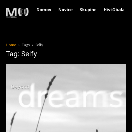
Domov
Novice
Skupine
HistObala
Home
Tags
Selfy
Tag: Selfy