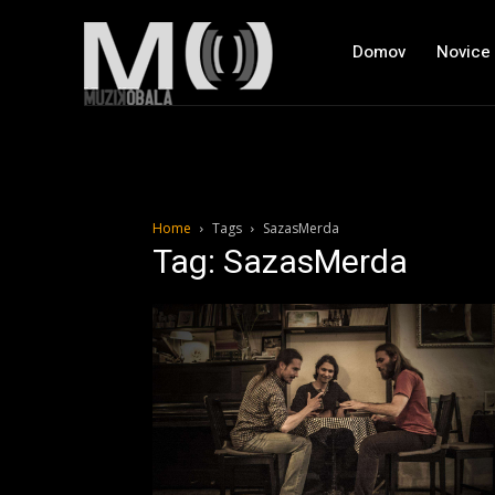
Domov
Novice
Home
Tags
SazasMerda
Tag: SazasMerda