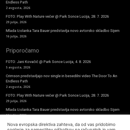
Endless Path
2 avgusta, 2026
FOTO: Play With Nature večer @ Park Sonce Lucija, 28. 7. 2026
29 julija, 2026
Mlada Izolanka Tara Bauer predstavlja novo avtorsko skladbo Sijem
16 julija, 2026
Priporočamo
FOTO: Jani Kovačič @ Park Sonce Lucija, 4. 8. 2026
5 avgusta, 2026
Crimson predstavljajo nov single in besedilni video The Door To An
Endless Path
2 avgusta, 2026
FOTO: Play With Nature večer @ Park Sonce Lucija, 28. 7. 2026
29 julija, 2026
Mlada Izolanka Tara Bauer predstavlja novo avtorsko skladbo Sijem
16 julija, 2026
Nova evropska direktiva zahteva, da od vas pridobimo
Vpiši se v novičke
soglasje za namestitev piškotkov na računalnik in vam