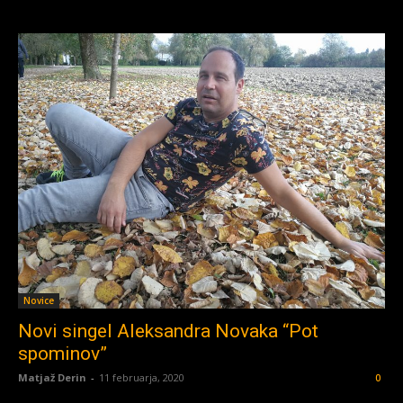
Novice
Novi singel Aleksandra Novaka “Pot
spominov”
Matjaž Derin
-
11 februarja, 2020
0