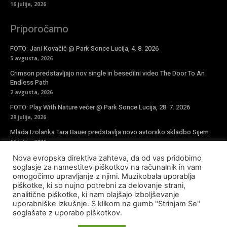
16 julija, 2026
Priporočamo
FOTO: Jani Kovačič @ Park Sonce Lucija, 4. 8. 2026
5 avgusta, 2026
Crimson predstavljajo nov single in besedilni video The Door To An
Endless Path
2 avgusta, 2026
FOTO: Play With Nature večer @ Park Sonce Lucija, 28. 7. 2026
29 julija, 2026
Mlada Izolanka Tara Bauer predstavlja novo avtorsko skladbo Sijem
16 julija, 2026
Nova evropska direktiva zahteva, da od vas pridobimo
Vpiši se v novičke
soglasje za namestitev piškotkov na računalnik in vam
omogočimo upravljanje z njimi. Muzikobala uporablja
piškotke, ki so nujno potrebni za delovanje strani,
analitične piškotke, ki nam olajšajo izboljševanje
uporabniške izkušnje. S klikom na gumb "Strinjam Se"
soglašate z uporabo piškotkov.