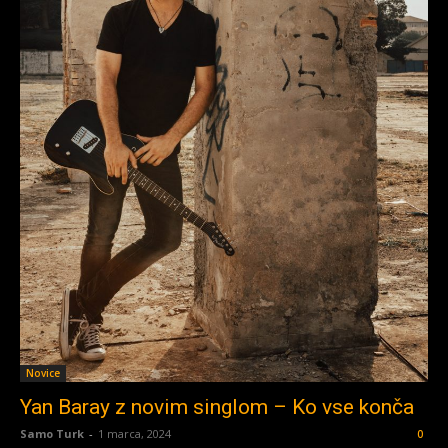
Novice
Yan Baray z novim singlom – Ko vse konča
Samo Turk
-
1 marca, 2024
0